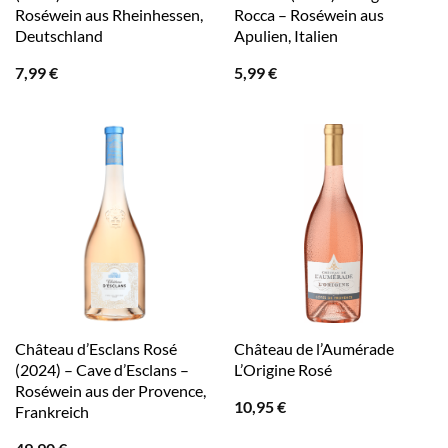
Roséwein aus Rheinhessen,
Rocca – Roséwein aus
Deutschland
Apulien, Italien
7,99
€
5,99
€
Château d’Esclans Rosé
Château de l’Aumérade
(2024) – Cave d’Esclans –
L’Origine Rosé
Roséwein aus der Provence,
10,95
€
Frankreich