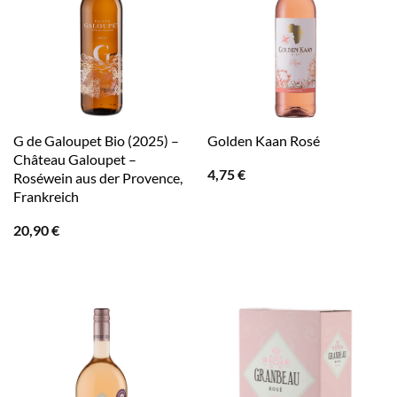
G de Galoupet Bio (2025) –
Golden Kaan Rosé
Château Galoupet –
4,75
€
Roséwein aus der Provence,
Frankreich
20,90
€