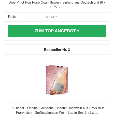
Bree Pinot Noir Rosé Qualitätswein feinherb aus Deutschland (6 x
0.75 l) ...
28,74 €
ZUM TOP ANGEBOT »
3
JP Chenet - Original Grenache Cinsault Roséwein aus Pays d'Oc,
Frankreich - Großpackungen Wein Bag in Box 3l (1 x ...