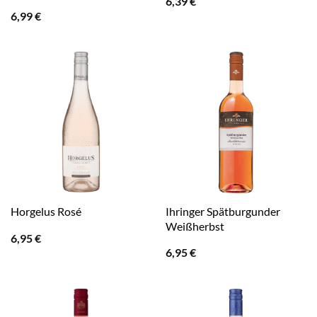
6,39
€
6,99
€
Ihringer Spätburgunder
Horgelus Rosé
Weißherbst
6,95
€
6,95
€