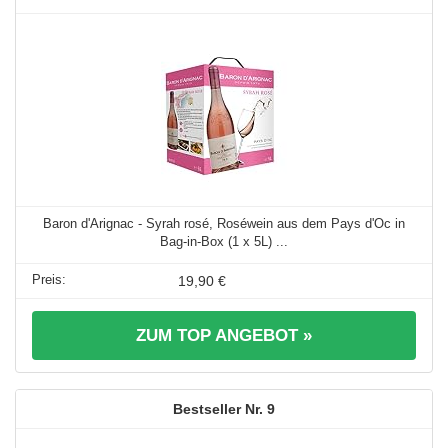
Baron d'Arignac - Syrah rosé, Roséwein aus dem Pays d'Oc in
Bag-in-Box (1 x 5L) ...
19,90 €
ZUM TOP ANGEBOT »
9