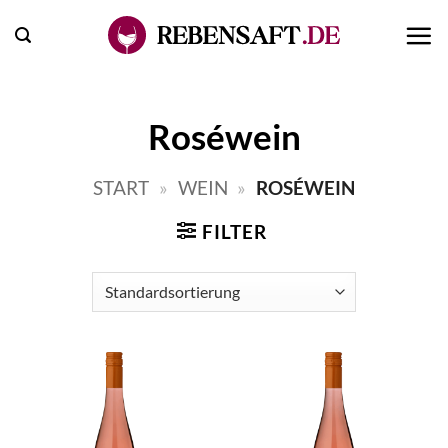
Zum
Inhalt
springen
Roséwein
START
»
WEIN
»
ROSÉWEIN
FILTER