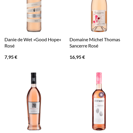
Danie de Wet »Good Hope«
Domaine Michel Thomas
Rosé
Sancerre Rosé
7,95
€
16,95
€