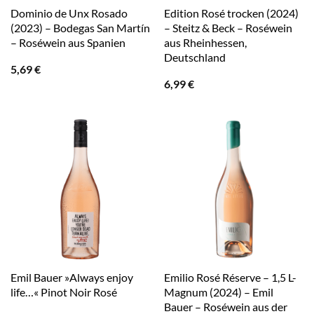
Dominio de Unx Rosado
Edition Rosé trocken (2024)
(2023) – Bodegas San Martín
– Steitz & Beck – Roséwein
– Roséwein aus Spanien
aus Rheinhessen,
Deutschland
5,69
€
6,99
€
Emil Bauer »Always enjoy
Emilio Rosé Réserve – 1,5 L-
life…« Pinot Noir Rosé
Magnum (2024) – Emil
Bauer – Roséwein aus der