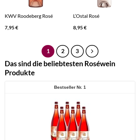
KWV Roodeberg Rosé
L’Ostal Rosé
7,95
€
8,95
€
1
2
3
Das sind die beliebtesten Roséwein
Produkte
1