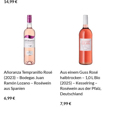
14,99
€
Añoranza Tempranillo Rosé
Aus einem Guss Rosé
(2023) – Bodegas Juan
halbtrocken – 1,0 L Bio
Ramón Lozano – Roséwein
(2025) – Kesselring –
aus Spanien
Roséwein aus der Pfalz,
Deutschland
6,99
€
7,99
€