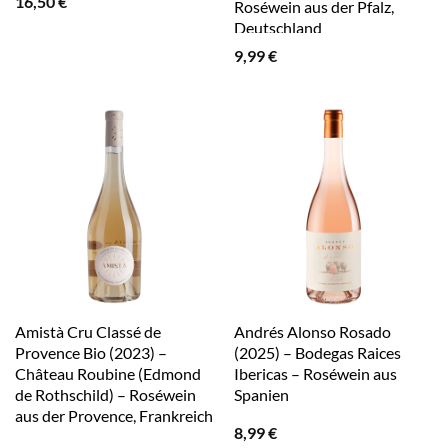
16,50
€
Roséwein aus der Pfalz,
Deutschland
9,99
€
Amistà Cru Classé de
Andrés Alonso Rosado
Provence Bio (2023) –
(2025) – Bodegas Raices
Château Roubine (Edmond
Ibericas – Roséwein aus
de Rothschild) – Roséwein
Spanien
aus der Provence, Frankreich
8,99
€