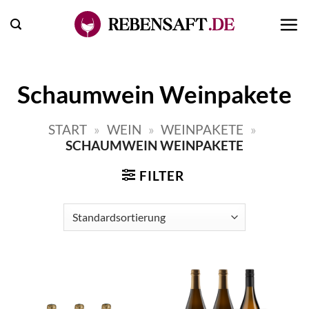
Zum
Inhalt
springen
Schaumwein Weinpakete
START
»
WEIN
»
WEINPAKETE
»
SCHAUMWEIN WEINPAKETE
FILTER