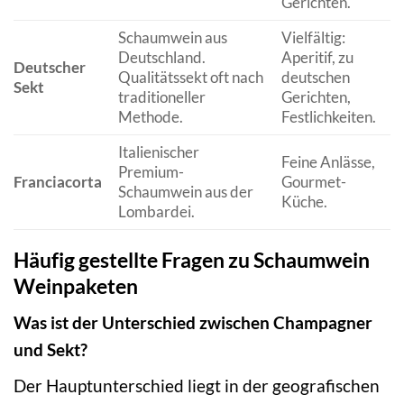
Gerichten.
m
Schaumwein aus
Vielfältig:
A
Deutschland.
Aperitif, zu
u
Deutscher
Qualitätssekt oft nach
deutschen
f
Sekt
traditioneller
Gerichten,
b
Methode.
Festlichkeiten.
N
Italienischer
K
Feine Anlässe,
Premium-
P
Franciacorta
Gourmet-
Schaumwein aus der
H
Küche.
Lombardei.
M
Häufig gestellte Fragen zu Schaumwein
Weinpaketen
Was ist der Unterschied zwischen Champagner
und Sekt?
Der Hauptunterschied liegt in der geografischen