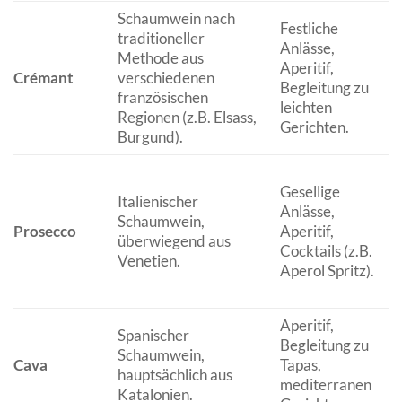
Schaumwein nach
Festliche
traditioneller
Anlässe,
F
Methode aus
Aperitif,
P
Crémant
verschiedenen
Begleitung zu
C
französischen
leichten
z
Regionen (z.B. Elsass,
Gerichten.
Burgund).
Fr
Gesellige
l
Italienischer
Anlässe,
A
Schaumwein,
Prosecco
Aperitif,
Äp
überwiegend aus
Cocktails (z.B.
H
Venetien.
Aperol Spritz).
(
(
Aperitif,
A
Spanischer
Begleitung zu
Z
Schaumwein,
Cava
Tapas,
H
hauptsächlich aus
mediterranen
P
Katalonien.