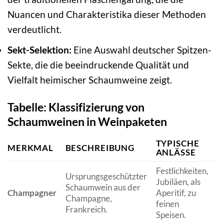
Nuancen und Charakteristika dieser Methoden
verdeutlicht.
Sekt-Selektion:
Eine Auswahl deutscher Spitzen-
Sekte, die die beeindruckende Qualität und
Vielfalt heimischer Schaumweine zeigt.
Tabelle: Klassifizierung von
Schaumweinen in Weinpaketen
TYPISCHE
MERKMAL
BESCHREIBUNG
G
ANLÄSSE
Festlichkeiten,
K
Ursprungsgeschützter
Jubiläen, als
f
Schaumwein aus der
Champagner
Aperitif, zu
v
Champagne,
feinen
B
Frankreich.
Speisen.
(