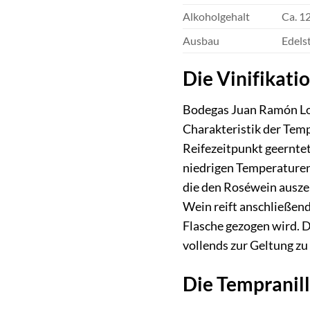
Alkoholgehalt
Ca. 12
Ausbau
Edels
Die Vinifikat
Bodegas Juan Ramón Loza
Charakteristik der Temp
Reifezeitpunkt geerntet
niedrigen Temperaturen 
die den Roséwein auszei
Wein reift anschließend 
Flasche gezogen wird. D
vollends zur Geltung zu
Die Tempranill