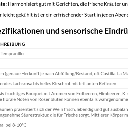
te:
Harmonisiert gut mit Gerichten, die frische Kräuter u
 leicht gekühlt ist er ein erfrischender Start in jeden Aben
zifikationen und sensorische Eindr
CHREIBUNG
Tempranillo
en (genaue Herkunft je nach Abfüllung/Bestand, oft Castilla-La M
endes Lachsrosa bis helles Kirschrot mit brillanten Reflexen
siv fruchtiges Bouquet mit Aromen von Erdbeeren, Himbeeren, Ki
le florale Noten von Rosenblüten können ebenfalls wahrgenomme
men präsentiert sich der Wein frisch, lebendig und gut ausbalanci
angenehme Säurestruktur, die für Frische sorgt. Mittlerer Körper
al bei 8-10°C