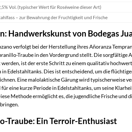
,5% Vol. (typischer Wert für Roséweine dieser Art)
tahlfass – zur Bewahrung der Fruchtigkeit und Frische
ion: Handwerkskunst von Bodegas J
no verfolgt bei der Herstellung ihres Añoranza Tempranil
ranillo-Traube in den Vordergrund stellt. Die sorgfältige
 werden, ist der erste Schritt zu einem qualitativ hochwert
in Edelstahltanks. Dies ist entscheidend, um die flüchtig
chnen. Eine malolaktische Gärung wird typischerweise ver
für eine kurze Periode in Edelstahltanks, um seine Klarheit
iese Methode ermöglicht es, die jugendliche Frische und d
 bringen.
o-Traube: Ein Terroir-Enthusiast