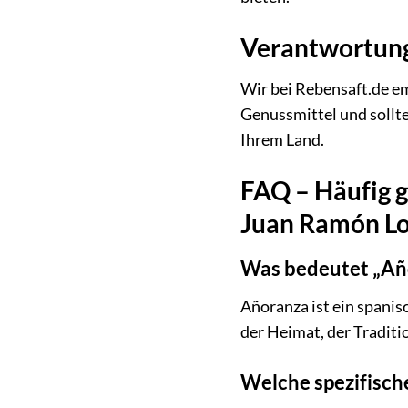
Verantwortung
Wir bei Rebensaft.de e
Genussmittel und sollt
Ihrem Land.
FAQ – Häufig g
Juan Ramón Lo
Was bedeutet „Añ
Añoranza ist ein spanis
der Heimat, der Traditi
Welche spezifisch