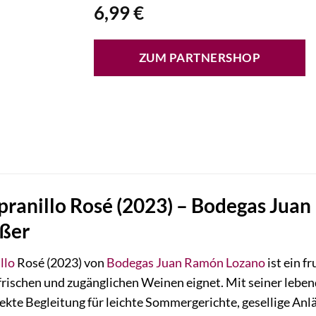
6,99
€
ZUM PARTNERSHOP
ranillo Rosé (2023) – Bodegas Juan
eßer
llo
Rosé (2023) von
Bodegas Juan Ramón Lozano
ist ein f
n frischen und zugänglichen Weinen eignet. Mit seiner le
rfekte Begleitung für leichte Sommergerichte, gesellige An