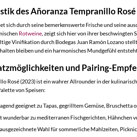
stik des Añoranza Tempranillo Rosé
t sich durch seine bemerkenswerte Frische und seine ausd
anischen
Rotweine
, zeigt sich hier von ihrer beschwingten 
ltige Vinifikation durch Bodegas Juan Ramón Lozano stellt
halten bleiben und ein harmonisches Mundgefühl entsteht
atzmöglichkeiten und Pairing-Empf
o Rosé (2023) ist ein wahrer Allrounder in der kulinarisch
Palette von Speisen:
gend geeignet zu Tapas, gegrilltem Gemüse, Bruschetta od
t wunderbar zu mediterranen Fischgerichten, Hähnchen vom
ausgezeichnete Wahl für sommerliche Mahlzeiten, Picknick