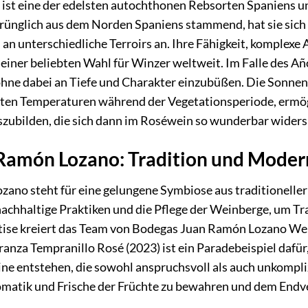
ist eine der edelsten autochthonen Rebsorten Spaniens un
ünglich aus dem Norden Spaniens stammend, hat sie sich i
 an unterschiedliche Terroirs an. Ihre Fähigkeit, komplexe
einer beliebten Wahl für Winzer weltweit. Im Falle des Año
ohne dabei an Tiefe und Charakter einzubüßen. Die Sonnen
en Temperaturen während der Vegetationsperiode, ermöglic
szubilden, die sich dann im Roséwein so wunderbar widers
Ramón Lozano: Tradition und Moder
ano steht für eine gelungene Symbiose aus traditionelle
nachhaltige Praktiken und die Pflege der Weinberge, um Tr
tise kreiert das Team von Bodegas Juan Ramón Lozano Wein
anza Tempranillo Rosé (2023) ist ein Paradebeispiel dafür
ine entstehen, die sowohl anspruchsvoll als auch unkompli
Aromatik und Frische der Früchte zu bewahren und dem End