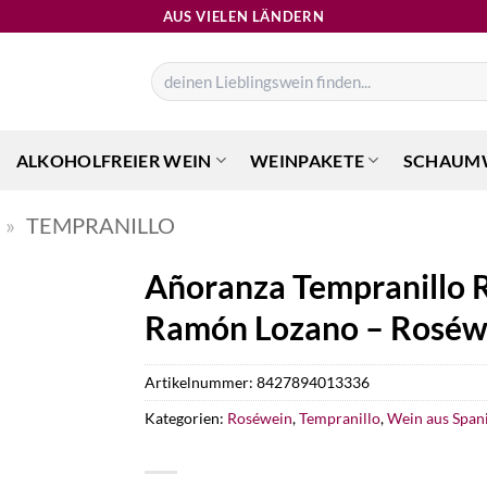
AUS VIELEN LÄNDERN
Suchen
nach:
ALKOHOLFREIER WEIN
WEINPAKETE
SCHAUM
»
TEMPRANILLO
Añoranza Tempranillo R
Ramón Lozano – Roséwe
Artikelnummer:
8427894013336
Kategorien:
Roséwein
,
Tempranillo
,
Wein aus Span