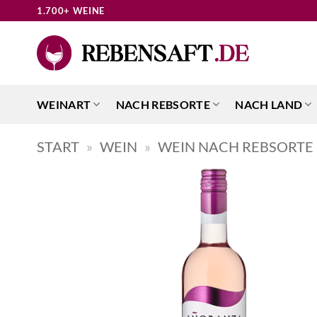
Zum
1.700+ WEINE
Inhalt
springen
WEINART
NACH REBSORTE
NACH LAND
START
»
WEIN
»
WEIN NACH REBSORTE