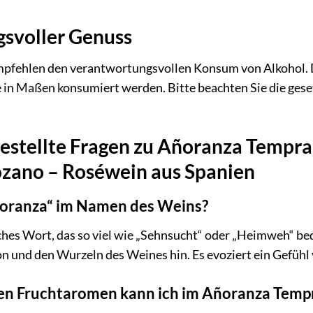
svoller Genuss
mpfehlen den verantwortungsvollen Konsum von Alkohol. D
e in Maßen konsumiert werden. Bitte beachten Sie die ge
estellte Fragen zu Añoranza Tempra
zano – Roséwein aus Spanien
oranza“ im Namen des Weins?
ches Wort, das so viel wie „Sehnsucht“ oder „Heimweh“ bed
on und den Wurzeln des Weines hin. Es evoziert ein Gefühl
en Fruchtaromen kann ich im Añoranza Tempr