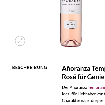
Añoranza Temp
BESCHREIBUNG
Rosé für Geni
Der Añoranza
Temprani
ideal für Liebhaber vo
Charakter ist er die pe