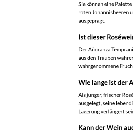
Sie können eine Palett
roten Johannisbeeren u
ausgeprägt.
Ist dieser Roséwe
Der Añoranza Tempranill
aus den Trauben währen
wahrgenommene Fruchtig
Wie lange ist der 
Als junger, frischer Ro
ausgelegt, seine lebend
Lagerung verlängert sei
Kann der Wein auc