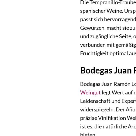
Die Tempranillo-Traube 
spanischer Weine. Urspr
passt sich hervorragend
Gewürzen, macht sie zu 
und zugängliche Seite, 
verbunden mit gemäßigt
Fruchtigkeit optimal au
Bodegas Juan 
Bodegas Juan Ramón Loz
Weingut
legt Wert auf 
Leidenschaft und Exper
widerspiegeln. Der Añor
präzise Vinifikation We
ist es, die natürliche 
bieten.