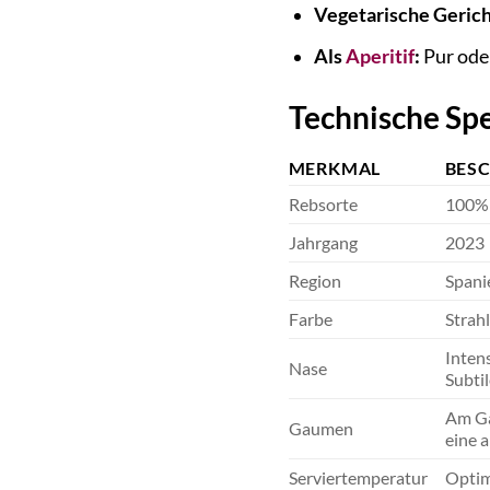
Vegetarische Gerich
Als
Aperitif
:
Pur oder
Technische Spe
MERKMAL
BES
Rebsorte
100% 
Jahrgang
2023
Region
Spani
Farbe
Strahl
Inten
Nase
Subti
Am Gau
Gaumen
eine 
Serviertemperatur
Optim