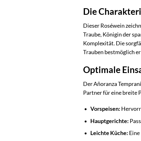
Die Charakteri
Dieser Roséwein zeichne
Traube, Königin der sp
Komplexität. Die sorgfä
Trauben bestmöglich er
Optimale Eins
Der Añoranza Tempranill
Partner für eine breite 
Vorspeisen:
Hervorra
Hauptgerichte:
Pass
Leichte Küche:
Eine 