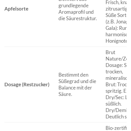
Frisch, knac
grundlegende
Apfelsorte
zitrusartig.
Aromaprofil und
Süße Sorte
die Säurestruktur.
(z.B. Jonago
Gala): Rund
harmonisch
Honignoten
Brut
Nature/Zer
Dosage: Se
trocken,
Bestimmt den
mineralisch
Süßegrad und die
Dosage (Restzucker)
Brut: Trock
Balance mit der
spritzig. Ex
Säure.
Dry/Sec: Le
süßlich.
Dry/Demi-S
Deutlich sü
Bio-zertifiz