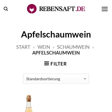
Zum
Inhalt
springen
Apfelschaumwein
START
»
WEIN
»
SCHAUMWEIN
»
APFELSCHAUMWEIN
FILTER