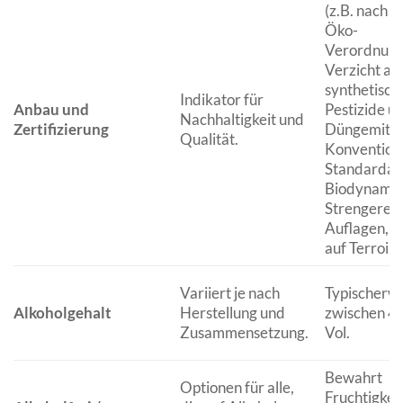
(z.B. nach E
Öko-
Verordnung
Verzicht au
synthetisch
Indikator für
Anbau und
Pestizide u
Nachhaltigkeit und
Zertifizierung
Düngemitte
Qualität.
Konventione
Standardan
Biodynamis
Strengere
Auflagen, F
auf Terroir.
Variiert je nach
Typischerw
Alkoholgehalt
Herstellung und
zwischen 4
Zusammensetzung.
Vol.
Bewahrt
Optionen für alle,
Fruchtigkei