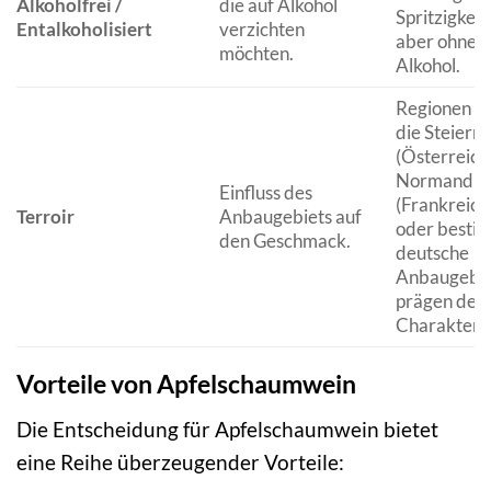
Alkoholfrei /
die auf Alkohol
Spritzigkeit,
Entalkoholisiert
verzichten
aber ohne
möchten.
Alkohol.
Regionen w
die Steierm
(Österreich)
Normandie
Einfluss des
(Frankreich
Terroir
Anbaugebiets auf
oder besti
den Geschmack.
deutsche
Anbaugebi
prägen den
Charakter.
Vorteile von Apfelschaumwein
Die Entscheidung für Apfelschaumwein bietet
eine Reihe überzeugender Vorteile: