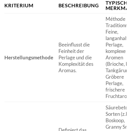
TYPISCHE
KRITERIUM
BESCHREIBUNG
MERKMA
Méthode
Traditionnel
Feine,
langanhalt
Beeinflusst die
Perlage,
Feinheit der
komplexe
Herstellungsmethode
Perlage und die
Aromen
Komplexität des
(Brioche, He
Aromas.
Tankgärung
Gröbere
Perlage,
frischere
Fruchtarom
Säurebeton
Sorten (z.B.
Boskoop,
Granny Smit
Definiert das