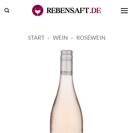
Zum
Inhalt
springen
START
»
WEIN
»
ROSÉWEIN