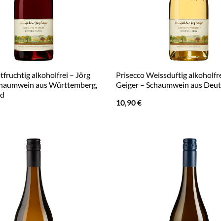
tfruchtig alkoholfrei – Jörg
Prisecco Weissduftig alkoholfre
chaumwein aus Württemberg,
Geiger – Schaumwein aus Deu
nd
10,90
€