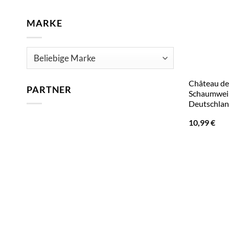
MARKE
Château del
PARTNER
Schaumwein
Deutschla
10,99
€