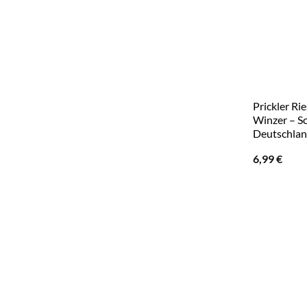
Prickler Rie
Winzer – S
Deutschla
6,99
€