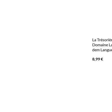
La Trésoriè
Domaine La
dem Langue
8,99
€