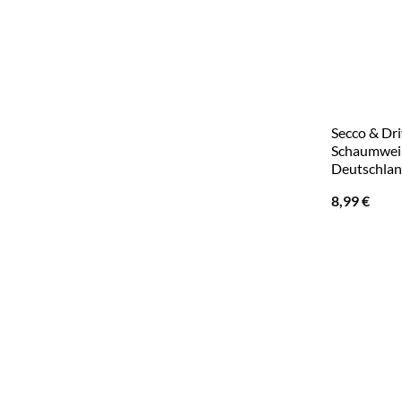
Secco & Dri
Schaumwein
Deutschla
8,99
€