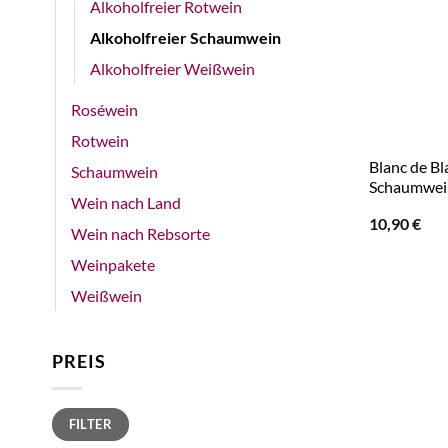
Alkoholfreier Rotwein
Alkoholfreier Schaumwein
Alkoholfreier Weißwein
Roséwein
Rotwein
Blanc de Bla
Schaumwein
Schaumwein
Wein nach Land
10,90
€
Wein nach Rebsorte
Weinpakete
Weißwein
PREIS
Min.
Max.
FILTER
Preis
Preis