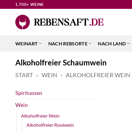
Zum
1.700+ WEINE
Inhalt
springen
WEINART
NACH REBSORTE
NACH LAND
Alkoholfreier Schaumwein
START
»
WEIN
»
ALKOHOLFREIER WEIN
Spirituosen
Wein
Alkoholfreier Wein
Alkoholfreier Roséwein