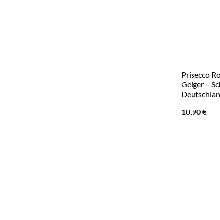
Prisecco Ro
Geiger – S
Deutschla
10,90
€