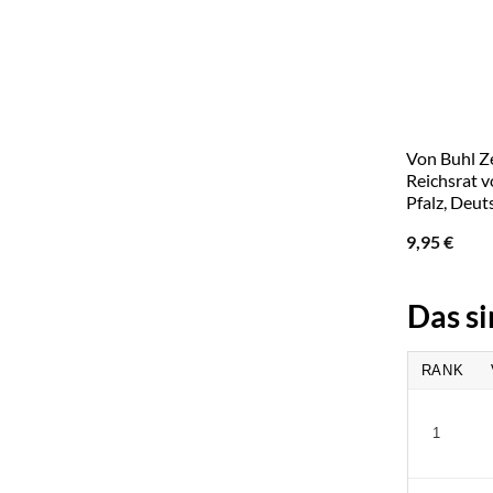
Von Buhl Ze
Reichsrat 
Pfalz, Deut
9,95
€
Das s
RANK
1