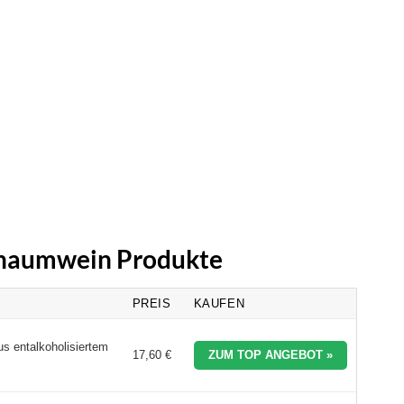
Schaumwein Produkte
PREIS
KAUFEN
s entalkoholisiertem
17,60 €
ZUM TOP ANGEBOT »