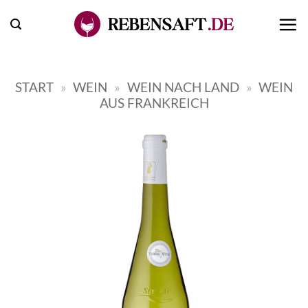
Zum
Inhalt
springen
START
»
WEIN
»
WEIN NACH LAND
»
WEIN
AUS FRANKREICH