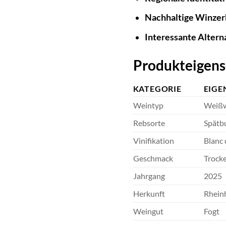
Nachhaltige Winzer
Interessante Altern
Produkteigens
KATEGORIE
EIGE
Weintyp
Weißw
Rebsorte
Spätb
Vinifikation
Blanc 
Geschmack
Trock
Jahrgang
2025
Herkunft
Rhein
Weingut
Fogt