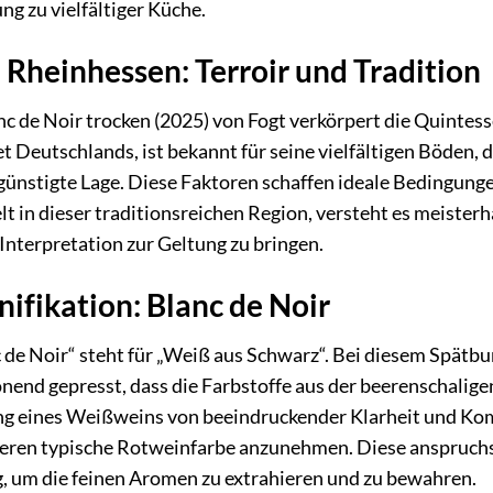
ng zu vielfältiger Küche.
 Rheinhessen: Terroir und Tradition
 de Noir trocken (2025) von Fogt verkörpert die Quintess
Deutschlands, ist bekannt für seine vielfältigen Böden, di
egünstigte Lage. Diese Faktoren schaffen ideale Bedingun
t in dieser traditionsreichen Region, versteht es meisterh
nterpretation zur Geltung zu bringen.
nifikation: Blanc de Noir
 de Noir“ steht für „Weiß aus Schwarz“. Bei diesem Spätb
nend gepresst, dass die Farbstoffe aus der beerenschalig
ng eines Weißweins von beeindruckender Klarheit und Komp
eren typische Rotweinfarbe anzunehmen. Diese anspruchsv
, um die feinen Aromen zu extrahieren und zu bewahren.