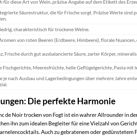
h für diese Art von Wein, präzise Angabe auf dem Etikett des Erze
tegrierte Säurestruktur, die für Frische sorgt. Präzise Werte sind
den.
iedrig, charakteristisch für trockene Weine.
Aromen von roten Beeren (Erdbeere, Himbeere), florale Nuancen, 
z, Frische durch gut ausbalancierte Säure, zarter Körper, minerali
e Fischgerichte, Meeresfrüchte, helle Geflügelgerichte, Pasta mit 
 je nach Ausbau und Lagerbedingungen über mehrere Jahre entwick
ial.
ungen: Die perfekte Harmonie
 de Noir trocken von Fogt ist ein wahrer Allrounder in d
hen ihn zum idealen Begleiter für eine Vielzahl von Gerich
rnelencocktails. Auch zu gebratenem oder gedünstetem Fisc