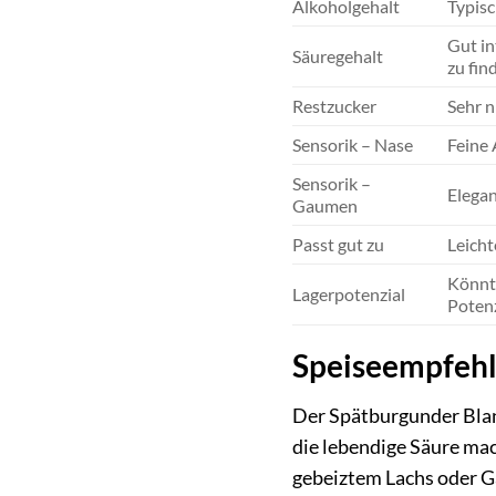
Alkoholgehalt
Typisc
Gut in
Säuregehalt
zu fin
Restzucker
Sehr n
Sensorik – Nase
Feine 
Sensorik –
Elegan
Gaumen
Passt gut zu
Leicht
Könnte
Lagerpotenzial
Potenz
Speiseempfehl
Der Spätburgunder Blanc
die lebendige Säure mac
gebeiztem Lachs oder Ga