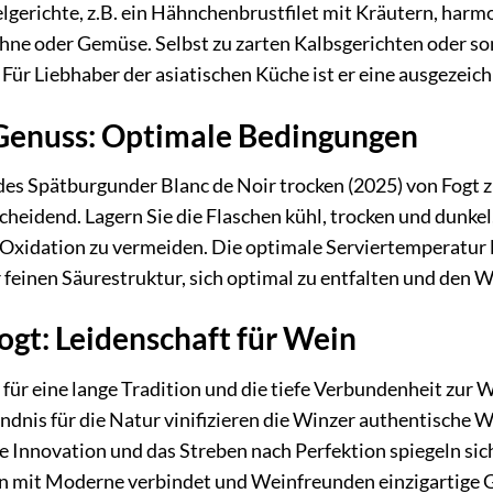
elgerichte, z.B. ein Hähnchenbrustfilet mit Kräutern, harm
hne oder Gemüse. Selbst zu zarten Kalbsgerichten oder so
 Für Liebhaber der asiatischen Küche ist er eine ausgezeic
Genuss: Optimale Bedingungen
des Spätburgunder Blanc de Noir trocken (2025) von Fogt zu
heidend. Lagern Sie die Flaschen kühl, trocken und dunkel
Oxidation zu vermeiden. Die optimale Serviertemperatur l
r feinen Säurestruktur, sich optimal zu entfalten und den W
gt: Leidenschaft für Wein
für eine lange Tradition und die tiefe Verbundenheit zur 
ndnis für die Natur vinifizieren die Winzer authentische W
e Innovation und das Streben nach Perfektion spiegeln si
ion mit Moderne verbindet und Weinfreunden einzigartige 