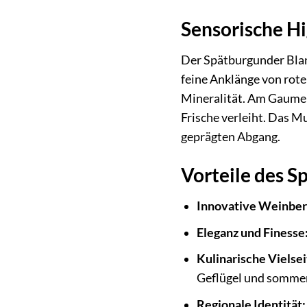
Sensorische H
Der Spätburgunder Blanc
feine Anklänge von rote
Mineralität. Am Gaume
Frische verleiht. Das M
geprägten Abgang.
Vorteile des S
Innovative Weinber
Eleganz und Finesse
Kulinarische Vielsei
Geflügel und sommer
Regionale Identität: