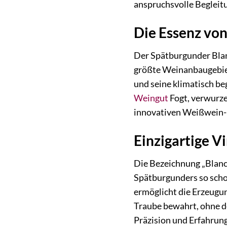
anspruchsvolle Begleitu
Die Essenz von
Der Spätburgunder Blanc
größte Weinanbaugebiet 
und seine klimatisch b
Weingut
Fogt, verwurzel
innovativen Weißwein-I
Einzigartige Vi
Die Bezeichnung „Blanc
Spätburgunders so scho
ermöglicht die Erzeugu
Traube bewahrt, ohne d
Präzision und Erfahrung