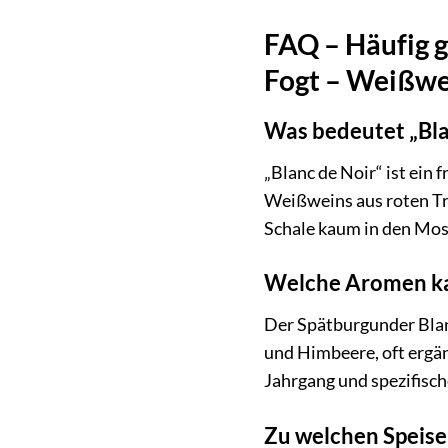
FAQ – Häufig g
Fogt – Weißwe
Was bedeutet „Bla
„Blanc de Noir“ ist ein
Weißweins aus roten Tra
Schale kaum in den Most
Welche Aromen ka
Der Spätburgunder Blan
und Himbeere, oft ergän
Jahrgang und spezifisc
Zu welchen Speise