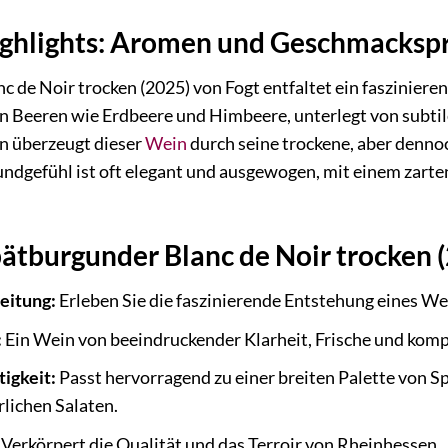
ighlights: Aromen und Geschmackspr
 de Noir trocken (2025) von Fogt entfaltet ein faszinieren
n Beeren wie Erdbeere und Himbeere, unterlegt von subtil
n überzeugt dieser
Wein
durch seine trockene, aber dennoc
undgefühl ist oft elegant und ausgewogen, mit einem zart
pätburgunder Blanc de Noir trocken (
eitung:
Erleben Sie die faszinierende Entstehung eines W
:
Ein Wein von beeindruckender Klarheit, Frische und komp
tigkeit:
Passt hervorragend zu einer breiten Palette von Spe
lichen Salaten.
Verkörpert die Qualität und das Terroir von Rheinhessen.