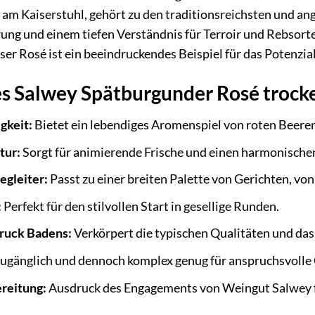
l am Kaiserstuhl, gehört zu den traditionsreichsten und 
ung und einem tiefen Verständnis für Terroir und Rebsorte
eser Rosé ist ein beeindruckendes Beispiel für das Potenzi
es Salwey Spätburgunder Rosé trock
gkeit:
Bietet ein lebendiges Aromenspiel von roten Beeren
tur:
Sorgt für animierende Frische und einen harmonisch
egleiter:
Passt zu einer breiten Palette von Gerichten, von 
:
Perfekt für den stilvollen Start in gesellige Runden.
ruck Badens:
Verkörpert die typischen Qualitäten und da
ugänglich und dennoch komplex genug für anspruchsvolle 
reitung:
Ausdruck des Engagements von Weingut Salwey f