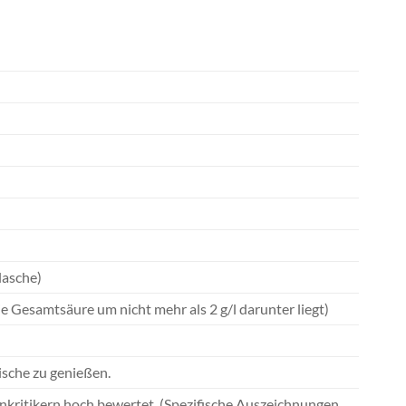
lasche)
e Gesamtsäure um nicht mehr als 2 g/l darunter liegt)
ische zu genießen.
kritikern hoch bewertet. (Spezifische Auszeichnungen