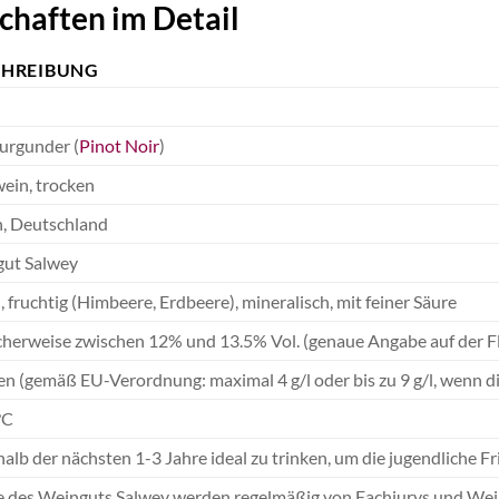
chaften im Detail
CHREIBUNG
urgunder (
Pinot Noir
)
ein, trocken
, Deutschland
ut Salwey
, fruchtig (Himbeere, Erdbeere), mineralisch, mit feiner Säure
cherweise zwischen 12% und 13.5% Vol. (genaue Angabe auf der F
en (gemäß EU-Verordnung: maximal 4 g/l oder bis zu 9 g/l, wenn di
°C
alb der nächsten 1-3 Jahre ideal zu trinken, um die jugendliche Fr
 des Weinguts Salwey werden regelmäßig von Fachjurys und Wein