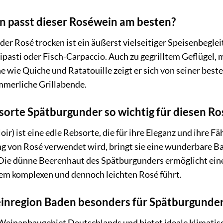
n passt dieser Roséwein am besten?
r Rosé trocken ist ein äußerst vielseitiger Speisenbegleit
ipasti oder Fisch-Carpaccio. Auch zu gegrilltem Geflügel, 
 wie Quiche und Ratatouille zeigt er sich von seiner besten
ommerliche Grillabende.
sorte Spätburgunder so wichtig für diesen Ro
r) ist eine edle Rebsorte, die für ihre Eleganz und ihre Fä
g von Rosé verwendet wird, bringt sie eine wunderbare Bal
 Die dünne Beerenhaut des Spätburgunders ermöglicht eine
em komplexen und dennoch leichten Rosé führt.
inregion Baden besonders für Spätburgunde
Weinanbaugebiet Deutschlands und bietet ideale klimatis