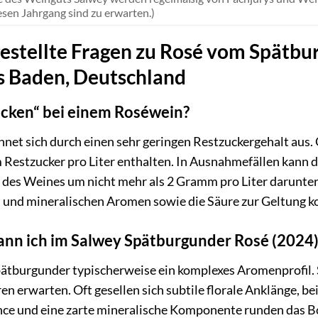
esen Jahrgang sind zu erwarten.)
estellte Fragen zu Rosé vom Spätbu
s Baden, Deutschland
cken“ bei einem Roséwein?
chnet sich durch einen sehr geringen Restzuckergehalt au
estzucker pro Liter enthalten. In Ausnahmefällen kann di
des Weines um nicht mehr als 2 Gramm pro Liter darunter 
en und mineralischen Aromen sowie die Säure zur Geltung 
nn ich im Salwey Spätburgunder Rosé (2024)
ätburgunder typischerweise ein komplexes Aromenprofil. 
 erwarten. Oft gesellen sich subtile florale Anklänge, bei
nce und eine zarte mineralische Komponente runden das Bo