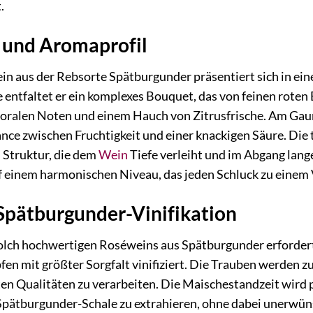
.
 und Aromaprofil
n aus der Rebsorte Spätburgunder präsentiert sich in ein
 entfaltet er ein komplexes Bouquet, das von feinen rote
 floralen Noten und einem Hauch von Zitrusfrische. Am G
ce zwischen Fruchtigkeit und einer knackigen Säure. Die t
 Struktur, die dem
Wein
Tiefe verleiht und im Abgang lange
f einem harmonischen Niveau, das jeden Schluck zu einem
Spätburgunder-Vinifikation
solch hochwertigen Roséweins aus Spätburgunder erfordert
fen mit größter Sorgfalt vinifiziert. Die Trauben werden 
ten Qualitäten zu verarbeiten. Die Maischestandzeit wird 
Spätburgunder-Schale zu extrahieren, ohne dabei unerwün