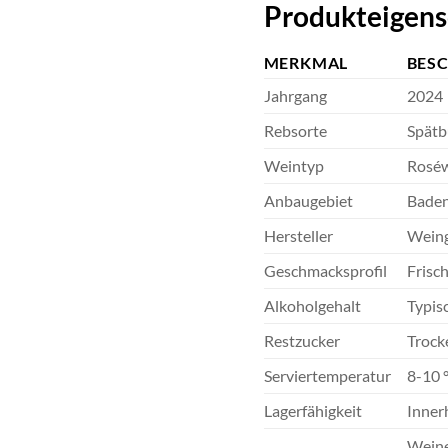
Produkteigens
MERKMAL
BES
Jahrgang
2024
Rebsorte
Spätb
Weintyp
Roséw
Anbaugebiet
Baden
Hersteller
Weing
Geschmacksprofil
Frisch
Alkoholgehalt
Typis
Restzucker
Trock
Serviertemperatur
8-10 
Lagerfähigkeit
Innerh
Weine