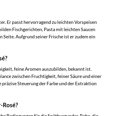
er. Er passt hervorragend zu leichten Vorspeisen
milden Fischgerichten, Pasta mit leichten Saucen
 Seite. Aufgrund seiner Frische ist er zudem ein
sé?
higkeit, feine Aromen auszubilden, bekannt ist.
ance zwischen Fruchtigkeit, feiner Säure und einer
 präzise Steuerung der Farbe und der Extraktion
r-Rosé?
che Bedingungen für die Spätburgunder-Rebe, die