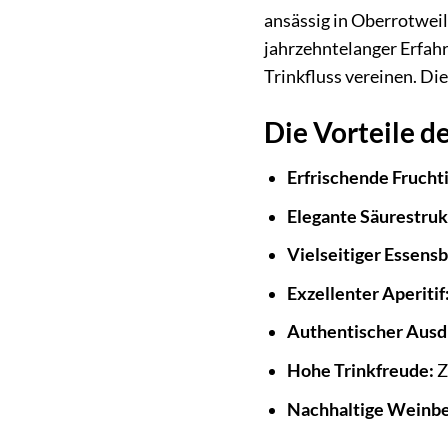
ansässig in Oberrotwei
jahrzehntelanger Erfahr
Trinkfluss vereinen. Di
Die Vorteile d
Erfrischende Fruchti
Elegante Säurestruk
Vielseitiger Essensb
Exzellenter Aperitif
Authentischer Ausd
Hohe Trinkfreude:
Z
Nachhaltige Weinbe