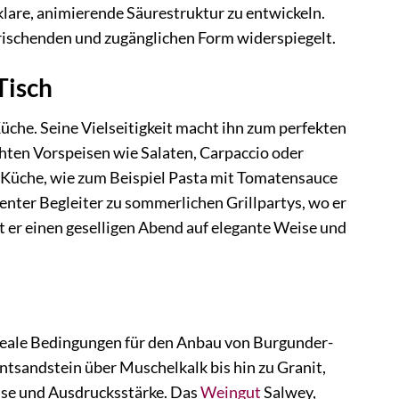
klare, animierende Säurestruktur zu entwickeln.
rfrischenden und zugänglichen Form widerspiegelt.
Tisch
üche. Seine Vielseitigkeit macht ihn zum perfekten
chten Vorspeisen wie Salaten, Carpaccio oder
r Küche, wie zum Beispiel Pasta mit Tomatensauce
ellenter Begleiter zu sommerlichen Grillpartys, wo er
t er einen geselligen Abend auf elegante Weise und
deale Bedingungen für den Anbau von Burgunder-
ntsandstein über Muschelkalk bis hin zu Granit,
sse und Ausdrucksstärke. Das
Weingut
Salwey,