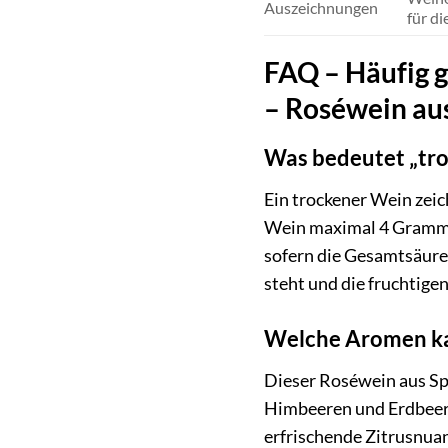
Auszeichnungen
für di
FAQ – Häufig g
– Roséwein au
Was bedeutet „tro
Ein trockener Wein zei
Wein maximal 4 Gramm R
sofern die Gesamtsäure 
steht und die fruchtig
Welche Aromen ka
Dieser Roséwein aus Sp
Himbeeren und Erdbeeren
erfrischende Zitrusnua