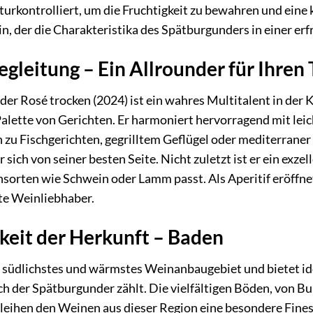
urkontrolliert, um die Fruchtigkeit zu bewahren und eine 
in, der die Charakteristika des Spätburgunders in einer e
egleitung – Ein Allrounder für Ihren 
r Rosé trocken (2024) ist ein wahres Multitalent in der K
 Palette von Gerichten. Er harmoniert hervorragend mit lei
 zu Fischgerichten, gegrilltem Geflügel oder mediterrane
er sich von seiner besten Seite. Nicht zuletzt ist er ein exz
hsorten wie Schwein oder Lamm passt. Als Aperitif eröffne
te Weinliebhaber.
gkeit der Herkunft – Baden
 südlichstes und wärmstes Weinanbaugebiet und bietet i
h der Spätburgunder zählt. Die vielfältigen Böden, von Bu
rleihen den Weinen aus dieser Region eine besondere Fine