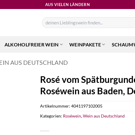
AUS VIELEN LÄNDERN
Suchen
nach:
ALKOHOLFREIER WEIN
WEINPAKETE
SCHAUM
EIN AUS DEUTSCHLAND
Rosé vom Spätburgunde
Roséwein aus Baden, D
Artikelnummer:
4041197102005
Kategorien:
Roséwein
,
Wein aus Deutschland