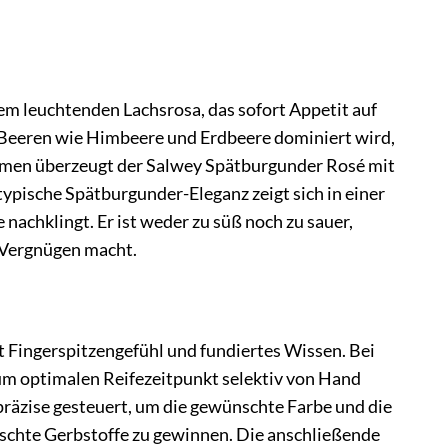
em leuchtenden Lachsrosa, das sofort Appetit auf
n Beeren wie Himbeere und Erdbeere dominiert wird,
aumen überzeugt der Salwey Spätburgunder Rosé mit
ypische Spätburgunder-Eleganz zeigt sich in einer
 nachklingt. Er ist weder zu süß noch zu sauer,
 Vergnügen macht.
 Fingerspitzengefühl und fundiertes Wissen. Bei
zum optimalen Reifezeitpunkt selektiv von Hand
präzise gesteuert, um die gewünschte Farbe und die
schte Gerbstoffe zu gewinnen. Die anschließende