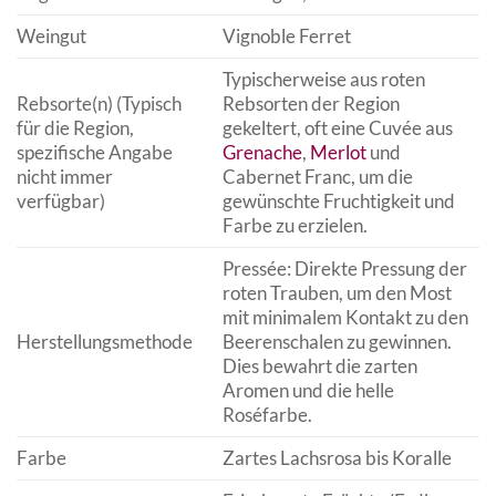
Weingut
Vignoble Ferret
Typischerweise aus roten
Rebsorte(n) (Typisch
Rebsorten der Region
für die Region,
gekeltert, oft eine Cuvée aus
spezifische Angabe
Grenache
,
Merlot
und
nicht immer
Cabernet Franc, um die
verfügbar)
gewünschte Fruchtigkeit und
Farbe zu erzielen.
Pressée: Direkte Pressung der
roten Trauben, um den Most
mit minimalem Kontakt zu den
Herstellungsmethode
Beerenschalen zu gewinnen.
Dies bewahrt die zarten
Aromen und die helle
Roséfarbe.
Farbe
Zartes Lachsrosa bis Koralle