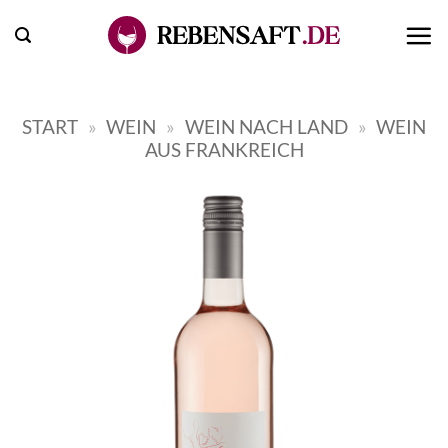
Zum
Inhalt
springen
START
»
WEIN
»
WEIN NACH LAND
»
WEIN
AUS FRANKREICH