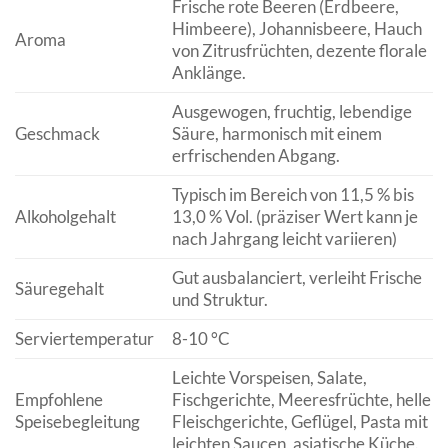
Frische rote Beeren (Erdbeere,
Himbeere), Johannisbeere, Hauch
Aroma
von Zitrusfrüchten, dezente florale
Anklänge.
Ausgewogen, fruchtig, lebendige
Geschmack
Säure, harmonisch mit einem
erfrischenden Abgang.
Typisch im Bereich von 11,5 % bis
Alkoholgehalt
13,0 % Vol. (präziser Wert kann je
nach Jahrgang leicht variieren)
Gut ausbalanciert, verleiht Frische
Säuregehalt
und Struktur.
Serviertemperatur
8-10 °C
Leichte Vorspeisen, Salate,
Empfohlene
Fischgerichte, Meeresfrüchte, helle
Speisebegleitung
Fleischgerichte, Geflügel, Pasta mit
leichten Saucen, asiatische Küche.