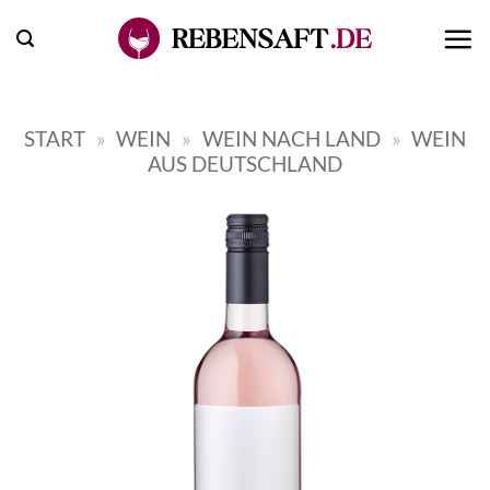
Zum
Inhalt
springen
START
»
WEIN
»
WEIN NACH LAND
»
WEIN
AUS DEUTSCHLAND