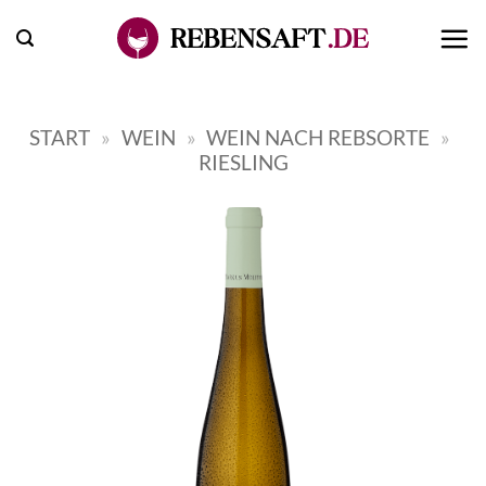
Zum
Inhalt
springen
START
»
WEIN
»
WEIN NACH REBSORTE
»
RIESLING