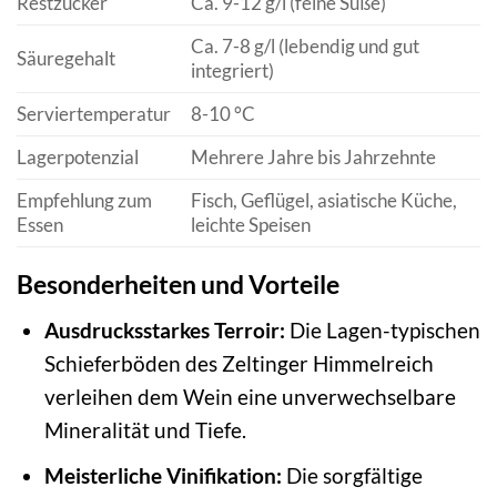
Restzucker
Ca. 9-12 g/l (feine Süße)
Ca. 7-8 g/l (lebendig und gut
Säuregehalt
integriert)
Serviertemperatur
8-10 °C
Lagerpotenzial
Mehrere Jahre bis Jahrzehnte
Empfehlung zum
Fisch, Geflügel, asiatische Küche,
Essen
leichte Speisen
Besonderheiten und Vorteile
Ausdrucksstarkes Terroir:
Die Lagen-typischen
Schieferböden des Zeltinger Himmelreich
verleihen dem Wein eine unverwechselbare
Mineralität und Tiefe.
Meisterliche Vinifikation:
Die sorgfältige