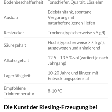
Bodenbeschaffenheit
Tonschiefer, Quarzit, Lösslehm
Edelstahltank, spontane
Ausbau
Vergärung mit
naturhefeneigenen Hefen
Restzucker
Trocken (typischerweise < 5 g/l)
Hoch (typischerweise > 7.5 g/l),
Säuregehalt
ausgewogen und animierend
12.5 – 13.5 % vol (variiert je nach
Alkoholgehalt
Jahrgang)
10-20 Jahre und länger, mit
Lagerfähigkeit
Entwicklungspotenzial
Empfohlene
8-10 °C
Trinktemperatur
Die Kunst der Riesling-Erzeugung bei