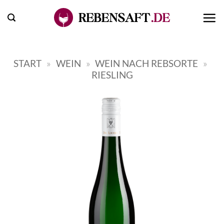
Zum
Inhalt
springen
START
»
WEIN
»
WEIN NACH REBSORTE
»
RIESLING