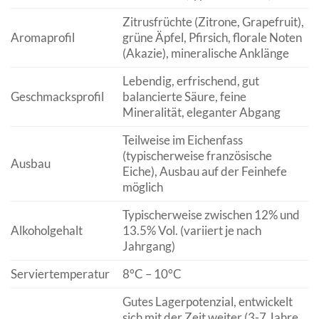
Zitrusfrüchte (Zitrone, Grapefruit),
Aromaprofil
grüne Äpfel, Pfirsich, florale Noten
(Akazie), mineralische Anklänge
Lebendig, erfrischend, gut
Geschmacksprofil
balancierte Säure, feine
Mineralität, eleganter Abgang
Teilweise im Eichenfass
(typischerweise französische
Ausbau
Eiche), Ausbau auf der Feinhefe
möglich
Typischerweise zwischen 12% und
Alkoholgehalt
13.5% Vol. (variiert je nach
Jahrgang)
Serviertemperatur
8°C – 10°C
Gutes Lagerpotenzial, entwickelt
sich mit der Zeit weiter (3-7 Jahre,