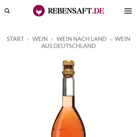
Zum
Inhalt
springen
START
»
WEIN
»
WEIN NACH LAND
»
WEIN
AUS DEUTSCHLAND