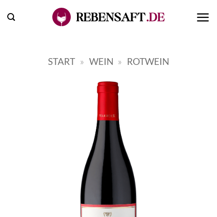
Zum
Inhalt
springen
START
»
WEIN
»
ROTWEIN