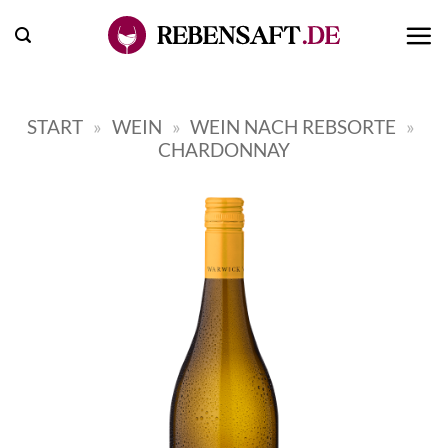
Zum
Inhalt
springen
START
»
WEIN
»
WEIN NACH REBSORTE
»
CHARDONNAY