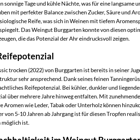
 sonnige Tage und kühle Nächte, was für eine langsame u
uben mit perfekter Balance zwischen Zucker, Säure und A
iologische Reife, was sich in Weinen mit tiefem Aromensp
spiegelt. Das Weingut Burggarten konnte von diesen opti
eugen, die das Potenzial der Ahr eindrucksvoll zeigen.
Reifepotenzial
ic trocken (2022) von Burggarten ist bereits in seiner Ju
truktur sehr ansprechend. Dank seines feinen Tanningerüs
achtliches Reifepotenzial. Bei kühler, dunkler und liegend
zial über mehrere Jahre hinweg entfalten. Mit zunehmend
iäre Aromen wie Leder, Tabak oder Unterholz können hinz
er von 5-10 Jahren ab Jahrgang ist für diesen Tropfen real
möglich ist.
chhaltigkeit im Weingut Burggarte