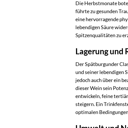
Die Herbstmonate boten
führte zu gesunden Tra
eine hervorragende phys
lebendigen Säure wider
Spitzenqualitäten zu erz
Lagerung und 
Der Spätburgunder Class
und seiner lebendigen S
jedoch auch über ein be
dieser Wein sein Poten
entwickeln, feine tert
steigern. Ein Trinkfenst
optimalen Bedingungen 
Umwelt und Na