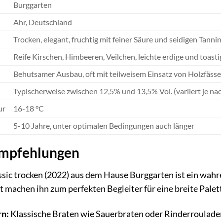
Burggarten
Ahr, Deutschland
Trocken, elegant, fruchtig mit feiner Säure und seidigen Tanni
Reife Kirschen, Himbeeren, Veilchen, leichte erdige und toast
Behutsamer Ausbau, oft mit teilweisem Einsatz von Holzfäss
Typischerweise zwischen 12,5% und 13,5% Vol. (variiert je nac
ur
16-18 °C
5-10 Jahre, unter optimalen Bedingungen auch länger
Empfehlungen
ic trocken (2022) aus dem Hause Burggarten ist ein wahre
it machen ihn zum perfekten Begleiter für eine breite Pale
rn:
Klassische Braten wie Sauerbraten oder Rinderroulade