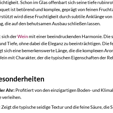
chtigkeit. Schon im Glas offenbart sich seine tiefe rubinro
uquet ist betörend und komplex, geprägt von feinen Fruch
stützt wird diese Fruchtigkeit durch subtile Anklänge von 
g, die auf den behutsamen Ausbau schließen lassen.
 sich der
Wein
mit einer beeindruckenden Harmonie. Die se
nd Tiefe, ohne dabei die Eleganz zu beeinträchtigen. Die f
t sich eine bemerkenswerte Länge, die die komplexen Arom
ein mit Charakter, der die typischen Eigenschaften der Re
Besonderheiten
der Ahr:
Profitiert von den einzigartigen Boden- und Klim
 verleihen.
:
Zeigt die typische seidige Textur und die feine Säure, di