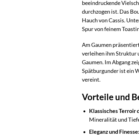
beeindruckende Vielschi
durchzogen ist. Das Bo
Hauch von Cassis. Unter
Spur von feinem Toastin
Am Gaumen präsentiert
verleihen ihm Struktur u
Gaumen. Im Abgang zeig
Spätburgunder ist ein W
vereint.
Vorteile und 
Klassisches Terroir 
Mineralität und Tiefe
Eleganz und Finesse