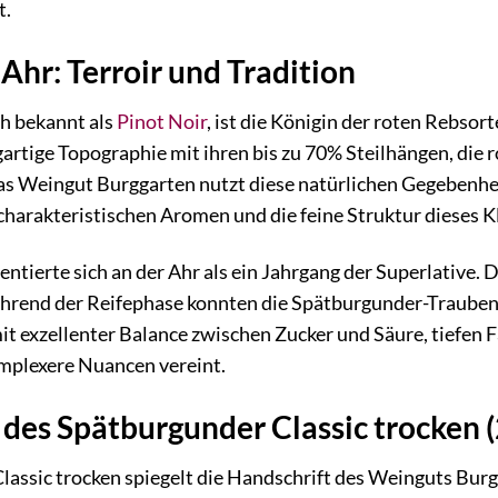
t.
 Ahr: Terroir und Tradition
h bekannt als
Pinot Noir
, ist die Königin der roten Rebsor
artige Topographie mit ihren bis zu 70% Steilhängen, die 
s Weingut Burggarten nutzt diese natürlichen Gegebenhe
harakteristischen Aromen und die feine Struktur dieses K
ntierte sich an der Ahr als ein Jahrgang der Superlative.
rend der Reifephase konnten die Spätburgunder-Trauben ih
mit exzellenter Balance zwischen Zucker und Säure, tiefen 
omplexere Nuancen vereint.
 des Spätburgunder Classic trocken 
assic trocken spiegelt die Handschrift des Weinguts Burg