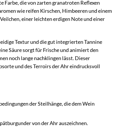
te Farbe, die von zarten granatroten Reflexen
taromen wie reifen Kirschen, Himbeeren und einem
Veilchen, einer leichten erdigen Note und einer
idige Textur und die gut integrierten Tannine
eine Säure sorgt für Frische und animiert den
en noch lange nachklingen lässt. Dieser
bsorte und des Terroirs der Ahr eindrucksvoll
abedingungen der Steilhänge, die dem Wein
e Spätburgunder von der Ahr auszeichnen.