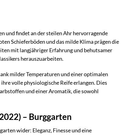
ten und findet an der steilen Ahr hervorragende
roten Schieferböden und das milde Klima prägen die
iten mit langjähriger Erfahrung und behutsamer
lassikers herauszuarbeiten.
 Dank milder Temperaturen und einer optimalen
re volle physiologische Reife erlangen. Dies
Farbstoffen und einer Aromatik, die sowohl
(2022) – Burggarten
garten wider: Eleganz, Finesse und eine