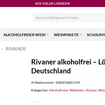
AUS VIELEN LÄNDERN
Suchen
nach:
ALKOHOLFREIER WEIN
WEINPAKETE
SCHAUM
»
RIVANER
Rivaner alkoholfrei – L
Deutschland
Artikelnummer:
4260216661143
Kategorien:
Alkoholfreier Weißwein
,
Rivaner
,
Wein