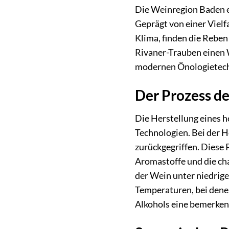
Die Weinregion Baden e
Geprägt von einer Viel
Klima, finden die Reben
Rivaner-Trauben einen 
modernen Önologietechni
Der Prozess d
Die Herstellung eines 
Technologien. Bei der He
zurückgegriffen. Diese 
Aromastoffe und die ch
der Wein unter niedrig
Temperaturen, bei dene
Alkohols eine bemerken