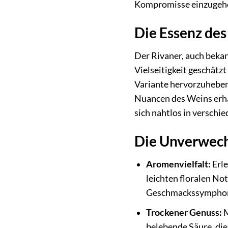
Kompromisse einzugeh
Die Essenz des
Der Rivaner, auch bekan
Vielseitigkeit geschätzt
Variante hervorzuheben.
Nuancen des Weins erha
sich nahtlos in versch
Die Unverwechs
Aromenvielfalt:
Erle
leichten floralen No
Geschmackssymphon
Trockener Genuss:
M
belebende Säure, die