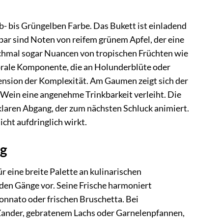
elb- bis Grüngelben Farbe. Das Bukett ist einladend
r sind Noten von reifem grünem Apfel, der eine
chmal sogar Nuancen von tropischen Früchten wie
orale Komponente, die an Holunderblüte oder
mension der Komplexität. Am Gaumen zeigt sich der
m Wein eine angenehme Trinkbarkeit verleiht. Die
klaren Abgang, der zum nächsten Schluck animiert.
icht aufdringlich wirkt.
ng
ür eine breite Palette an kulinarischen
nden Gänge vor. Seine Frische harmoniert
Tonnato oder frischen Bruschetta. Bei
 Zander, gebratenem Lachs oder Garnelenpfannen,