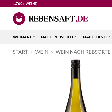
Zum
1.700+ WEINE
Inhalt
springen
WEINART
NACH REBSORTE
NACH LAND
START
»
WEIN
»
WEIN NACH REBSORTE