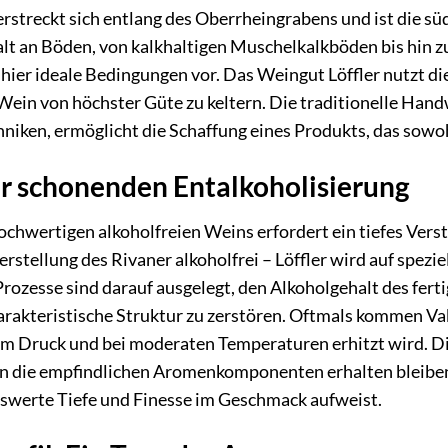
rstreckt sich entlang des Oberrheingrabens und ist die s
falt an Böden, von kalkhaltigen Muschelkalkböden bis hin
 hier ideale Bedingungen vor. Das Weingut Löffler nutzt d
Wein von höchster Güte zu keltern. Die traditionelle Han
ken, ermöglicht die Schaffung eines Produkts, das sowohl
er schonenden Entalkoholisierung
hochwertigen alkoholfreien Weins erfordert ein tiefes Ve
rstellung des Rivaner alkoholfrei – Löffler wird auf spezi
Prozesse sind darauf ausgelegt, den Alkoholgehalt des fert
arakteristische Struktur zu zerstören. Oftmals kommen Va
em Druck und bei moderaten Temperaturen erhitzt wird. Di
n die empfindlichen Aromenkomponenten erhalten bleiben. 
swerte Tiefe und Finesse im Geschmack aufweist.