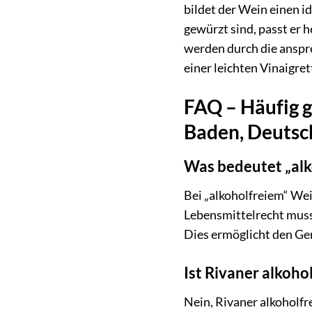
bildet der Wein einen i
gewürzt sind, passt er 
werden durch die anspr
einer leichten Vinaigret
FAQ – Häufig g
Baden, Deutsc
Was bedeutet „alk
Bei „alkoholfreiem“ We
Lebensmittelrecht muss 
Dies ermöglicht den Ge
Ist Rivaner alkoho
Nein, Rivaner alkoholfr