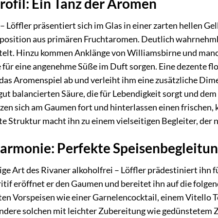
rofil: Ein Tanz der Aromen
– Löffler präsentiert sich im Glas in einer zarten hellen G
position aus primären Fruchtaromen. Deutlich wahrnehmba
ttelt. Hinzu kommen Anklänge von Williamsbirne und man
 für eine angenehme Süße im Duft sorgen. Eine dezente fl
 das Aromenspiel ab und verleiht ihm eine zusätzliche Di
gut balancierten Säure, die für Lebendigkeit sorgt und de
en sich am Gaumen fort und hinterlassen einen frischen, 
te Struktur macht ihn zu einem vielseitigen Begleiter, der n
Harmonie: Perfekte Speisenbegleitu
ge Art des Rivaner alkoholfrei – Löffler prädestiniert ihn f
if eröffnet er den Gaumen und bereitet ihn auf die folge
ten Vorspeisen wie einer Garnelencocktail, einem Vitello 
ondere solchen mit leichter Zubereitung wie gedünstetem