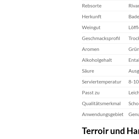
Rebsorte
Riva
Herkunft
Bade
Weingut
Löffl
Geschmacksprofil
Trock
Aromen
Grüne
Alkoholgehalt
Ental
Säure
Ausg
Serviertemperatur
8-10
Passt zu
Leich
Qualitätsmerkmal
Scho
Anwendungsgebiet
Genu
Terroir und H