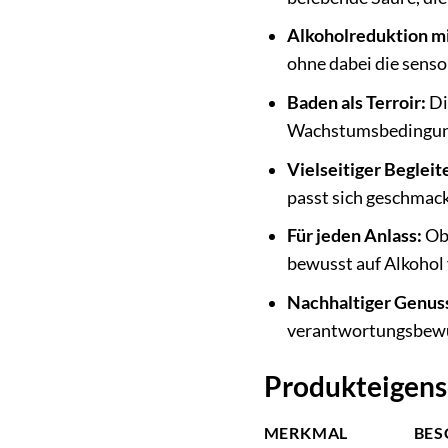
Alkoholreduktion mi
ohne dabei die senso
Baden als Terroir:
Di
Wachstumsbedingungen
Vielseitiger Begleit
passt sich geschmack
Für jeden Anlass:
Ob 
bewusst auf Alkohol 
Nachhaltiger Genus
verantwortungsbewu
Produkteigens
MERKMAL
BES