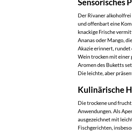
Sensorisches P
Der Rivaner alkoholfrei 
und offenbart eine Kom
knackige Frische vermi
Ananas oder Mango, die
Akazie erinnert, rundet
Wein trocken mit einer 
Aromen des Buketts setz
Die leichte, aber präsen
Kulinärische 
Die trockene und fruchti
Anwendungen. Als Aperit
ausgezeichnet mit leich
Fischgerichten, insbes