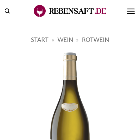
Zum
Inhalt
springen
START
»
WEIN
»
ROTWEIN