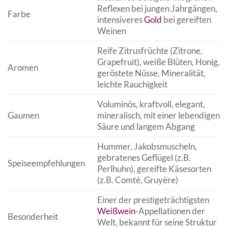
Reflexen bei jungen Jahrgängen,
Farbe
intensiveres
Gold
bei gereiften
Weinen
Reife Zitrusfrüchte (Zitrone,
Grapefruit), weiße Blüten, Honig,
Aromen
geröstete Nüsse, Mineralität,
leichte Rauchigkeit
Voluminös, kraftvoll, elegant,
Gaumen
mineralisch, mit einer lebendigen
Säure und langem Abgang
Hummer, Jakobsmuscheln,
gebratenes Geflügel (z.B.
Speiseempfehlungen
Perlhuhn), gereifte Käsesorten
(z.B. Comté, Gruyère)
Einer der prestigeträchtigsten
Weißwein
-Appellationen der
Besonderheit
Welt, bekannt für seine Struktur