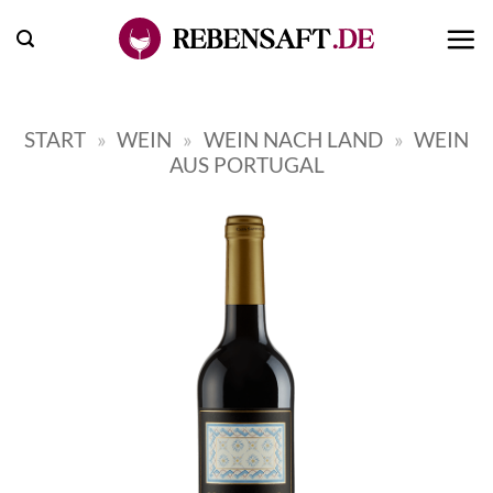
Zum
Inhalt
springen
START
»
WEIN
»
WEIN NACH LAND
»
WEIN
AUS PORTUGAL