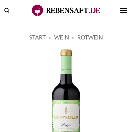
Zum
Inhalt
springen
START
»
WEIN
»
ROTWEIN