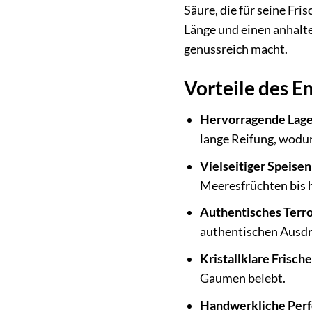
Säure, die für seine Fri
Länge und einen anhalten
genussreich macht.
Vorteile des E
Hervorragende Lager
lange Reifung, wodu
Vielseitiger Speisen
Meeresfrüchten bis h
Authentisches Terro
authentischen Ausdr
Kristallklare Frische
Gaumen belebt.
Handwerkliche Perf