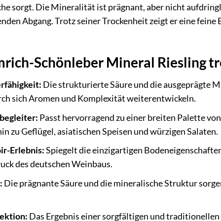
sche sorgt. Die Mineralität ist prägnant, aber nicht aufdri
den Abgang. Trotz seiner Trockenheit zeigt er eine feine B
mrich-Schönleber Mineral Riesling t
fähigkeit:
Die strukturierte Säure und die ausgeprägte Mi
rch sich Aromen und Komplexität weiterentwickeln.
begleiter:
Passt hervorragend zu einer breiten Palette von
in zu Geflügel, asiatischen Speisen und würzigen Salaten.
ir-Erlebnis:
Spiegelt die einzigartigen Bodeneigenschafte
uck des deutschen Weinbaus.
:
Die prägnante Säure und die mineralische Struktur sorgen 
ektion:
Das Ergebnis einer sorgfältigen und traditionelle