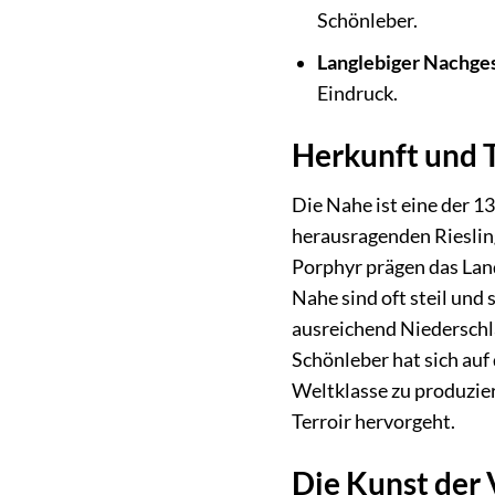
Schönleber.
Langlebiger Nachge
Eindruck.
Herkunft und T
Die Nahe ist eine der 1
herausragenden Riesling
Porphyr prägen das Land
Nahe sind oft steil und
ausreichend Niederschl
Schönleber hat sich auf 
Weltklasse zu produzier
Terroir hervorgeht.
Die Kunst der 