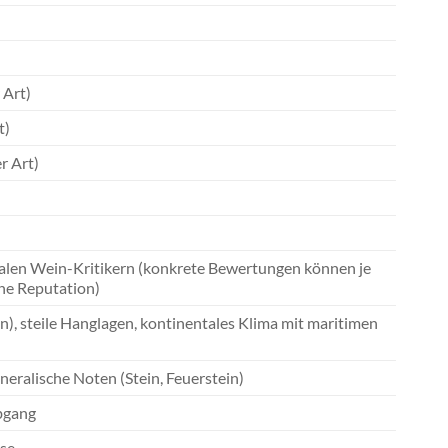
 Art)
t)
r Art)
alen Wein-Kritikern (konkrete Bewertungen können je
ohe Reputation)
n), steile Hanglagen, kontinentales Klima mit maritimen
ineralische Noten (Stein, Feuerstein)
Abgang
äse