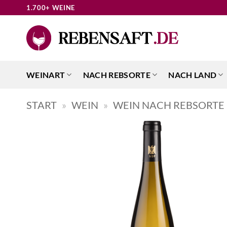
Zum
1.700+ WEINE
Inhalt
springen
WEINART
NACH REBSORTE
NACH LAND
START
»
WEIN
»
WEIN NACH REBSORTE