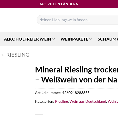
AUS VIELEN LÄNDERN
Suchen
nach:
ALKOHOLFREIER WEIN
WEINPAKETE
SCHAUM
»
RIESLING
Mineral Riesling trock
– Weißwein von der Na
Artikelnummer:
4260218283855
Kategorien:
Riesling
,
Wein aus Deutschland
,
Weiß