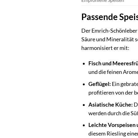
Passende Spe
Der Emrich-Schönleber M
Säure und Mineralität 
harmonisiert er mit:
Fisch und Meeresfr
und die feinen Arom
Geflügel:
Ein gebrat
profitieren von der 
Asiatische Küche:
Di
werden durch die Sü
Leichte Vorspeisen 
diesem Riesling einen