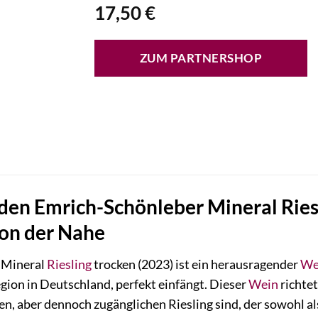
17,50
€
ZUM PARTNERSHOP
den Emrich-Schönleber Mineral Riesl
on der Nahe
Mineral
Riesling
trocken (2023) ist ein herausragender
We
on in Deutschland, perfekt einfängt. Dieser
Wein
richtet
n, aber dennoch zugänglichen Riesling sind, der sowohl a