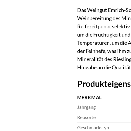
Das Weingut Emrich-Schö
Weinbereitung des Miner
Reifezeitpunkt selektiv
um die Fruchtigkeit und
Temperaturen, um die A
der Feinhefe, was ihm zu
Mineralität des Rieslin
Hingabe an die Qualität 
Produkteigens
MERKMAL
Jahrgang
Rebsorte
Geschmackstyp