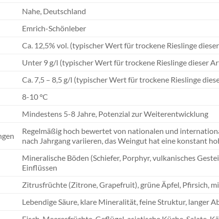
Nahe, Deutschland
Emrich-Schönleber
Ca. 12,5% vol. (typischer Wert für trockene Rieslinge dieser
Unter 9 g/l (typischer Wert für trockene Rieslinge dieser Ar
Ca. 7,5 – 8,5 g/l (typischer Wert für trockene Rieslinge diese
8-10 °C
Mindestens 5-8 Jahre, Potenzial zur Weiterentwicklung
Regelmäßig hoch bewertet von nationalen und internation
ngen
nach Jahrgang variieren, das Weingut hat eine konstant h
Mineralische Böden (Schiefer, Porphyr, vulkanisches Gestei
Einflüssen
Zitrusfrüchte (Zitrone, Grapefruit), grüne Äpfel, Pfirsich, m
Lebendige Säure, klare Mineralität, feine Struktur, langer 
Fisch, Meeresfrüchte, Geflügel, asiatische Küche, Salate, K