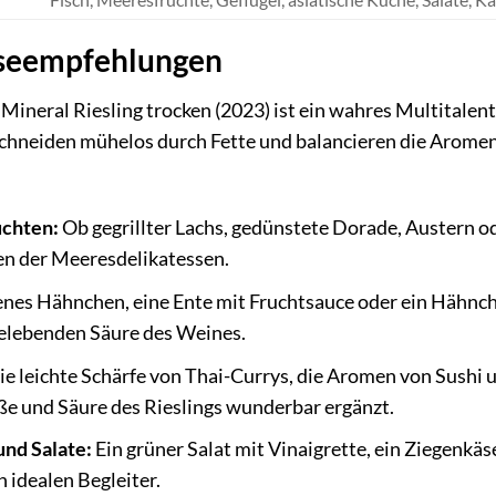
iseempfehlungen
ineral Riesling trocken (2023) ist ein wahres Multitalen
schneiden mühelos durch Fette und balancieren die Aromen
üchten:
Ob gegrillter Lachs, gedünstete Dorade, Austern od
en der Meeresdelikatessen.
enes Hähnchen, eine Ente mit Fruchtsauce oder ein Hähnc
belebenden Säure des Weines.
e leichte Schärfe von Thai-Currys, die Aromen von Sushi
ße und Säure des Rieslings wunderbar ergänzt.
und Salate:
Ein grüner Salat mit Vinaigrette, ein Ziegenkäs
 idealen Begleiter.