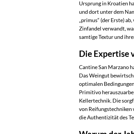
Ursprung in Kroatien hat
und dort unter dem Nam
„primus“ (der Erste) ab,
Zinfandel verwandt, was
samtige Textur und ihre
Die Expertise 
Cantine San Marzano hat
Das Weingut bewirtschaf
optimalen Bedingungen 
Primitivo herauszuarbe
Kellertechnik. Die sorg
von Reifungstechniken w
die Authentizität des T
Warum der Jah