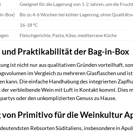
)
Geeignet für die Lagerung von 1-2 Jahren, um die Fruch
-in-Box)
Bis zu 4-6 Wochen bei kühler Lagerung, ohne Qualitätsv
16-18 °C
ngen
Fleischgerichte, Pasta, Käse, mediterrane Küche
 und Praktikabilität der Bag-in-Box
ng ist nicht nur aus qualitativen Gründen vorteilhaft, so
gsvolumen im Vergleich zu mehreren Glasflaschen und ist of
en kann. Die einfache Handhabung des integrierten Zapfha
 der verbleibende Wein mit Luft in Kontakt kommt. Dies m
llpartys oder den unkomplizierten Genuss zu Hause.
von Primitivo für die Weinkultur A
bedeutendsten Rebsorten Süditaliens, insbesondere in Apuli