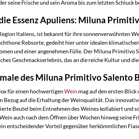
 der seine Frische und sein Aroma bis zum letzten Schluck 
die Essenz Apuliens: Miluna Primiti
 Region Italiens, ist bekannt für ihre sonnenverwöhnten W
ochthone Rebsorte, gedeiht hier unter idealen klimatisch
romen und einer angenehmen Fülle. Der Miluna Primitivo S
sches Geschmackserlebnis, das an die reiche Kultur und di
male des Miluna Primitivo Salento 
Box für einen hochwertigen
Wein
mag auf den ersten Blick 
in Bezug auf die Erhaltung der Weinqualität. Das innovat
rierte Beutel beim Entnehmen des Weines kollabiert und s
r Wein auch nach dem Öffnen über Wochen hinweg seine Fri
 ein entscheidender Vorteil gegenüber herkömmlichen Fla