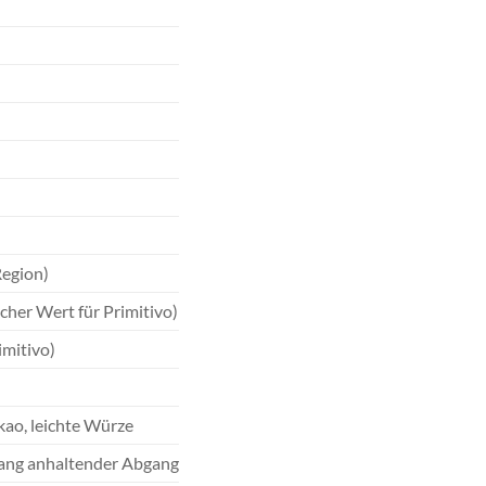
Region)
cher Wert für Primitivo)
imitivo)
kao, leichte Würze
, lang anhaltender Abgang