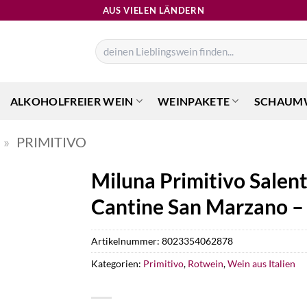
AUS VIELEN LÄNDERN
Suchen
nach:
ALKOHOLFREIER WEIN
WEINPAKETE
SCHAUM
»
PRIMITIVO
Miluna Primitivo Salent
Cantine San Marzano – 
Artikelnummer:
8023354062878
Kategorien:
Primitivo
,
Rotwein
,
Wein aus Italien