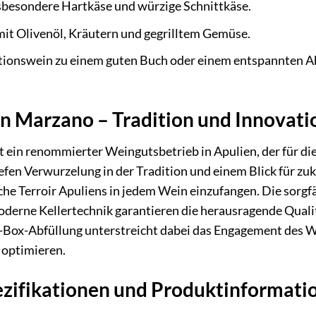
nsbesondere Hartkäse und würzige Schnittkäse.
it Olivenöl, Kräutern und gegrilltem Gemüse.
tionswein zu einem guten Buch oder einem entspannten Ab
n Marzano – Tradition und Innovati
 ein renommierter Weingutsbetrieb in Apulien, der für di
tiefen Verwurzelung in der Tradition und einem Blick für z
sche Terroir Apuliens in jedem Wein einzufangen. Die sorg
derne Kellertechnik garantieren die herausragende Qualit
n-Box-Abfüllung unterstreicht dabei das Engagement des W
 optimieren.
ezifikationen und Produktinformati