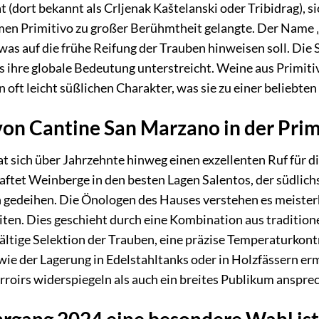
 (dort bekannt als Crljenak Kaštelanski oder Tribidrag), si
en Primitivo zu großer Berühmtheit gelangte. Der Name „P
 was auf die frühe Reifung der Trauben hinweisen soll. Die 
 ihre globale Bedeutung unterstreicht. Weine aus Primitivo
n oft leicht süßlichen Charakter, was sie zu einer beliebt
von Cantine San Marzano in der Prim
 sich über Jahrzehnte hinweg einen exzellenten Ruf für di
tet Weinberge in den besten Lagen Salentos, der südlichs
gedeihen. Die Önologen des Hauses verstehen es meisterh
iten. Dies geschieht durch eine Kombination aus tradit
fältige Selektion der Trauben, eine präzise Temperaturkont
ie der Lagerung in Edelstahltanks oder in Holzfässern er
erroirs widerspiegeln als auch ein breites Publikum anspre
rgang 2024 eine besondere Wahl ist