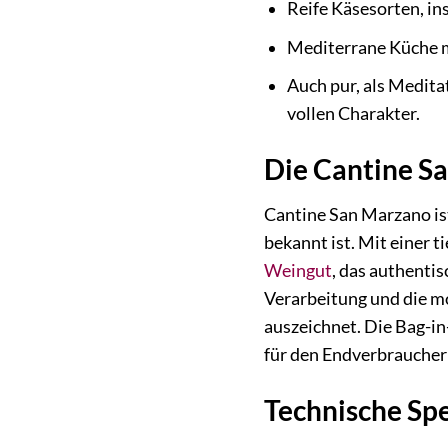
Reife Käsesorten, i
Mediterrane Küche m
Auch pur, als Medita
vollen Charakter.
Die Cantine Sa
Cantine San Marzano ist
bekannt ist. Mit einer 
Weingut
, das authenti
Verarbeitung und die mo
auszeichnet. Die Bag-i
für den Endverbraucher
Technische Sp