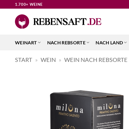
Zum
1.700+ WEINE
Inhalt
springen
WEINART
NACH REBSORTE
NACH LAND
START
»
WEIN
»
WEIN NACH REBSORTE