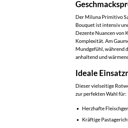
Geschmackspro
Der Miluna Primitivo Sa
Bouquet ist intensiv un
Dezente Nuancen von Kak
Komplexität. Am Gaumen 
Mundgefühl, während die
anhaltend und wärmend,
Ideale Einsat
Dieser vielseitige Rotwe
zur perfekten Wahl für:
Herzhafte Fleischger
Kräftige Pastagerich