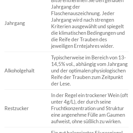
Bitte entnehmen Sie den genauen
Jahrgang der
Flaschenauszeichnung. Jeder
Jahrgang wird nach strengen
Jahrgang
Kriterien ausgewählt und spiegelt
die klimatischen Bedingungen und
die Reife der Trauben des
jeweiligen Erntejahres wider.
Typischerweise im Bereich von 13-
14,5% vol., abhängig vom Jahrgang
Alkoholgehalt
und der optimalen physiologischen
Reife der Trauben zum Zeitpunkt
der Lese.
In der Regel ein trockener Wein (oft
unter 4g/L), der durch seine
Restzucker
Fruchtkonzentration und Struktur
eine angenehme Fülle am Gaumen
aufweist, ohne süßlich zu wirken.
Ein gut balancierter Säurespiegel