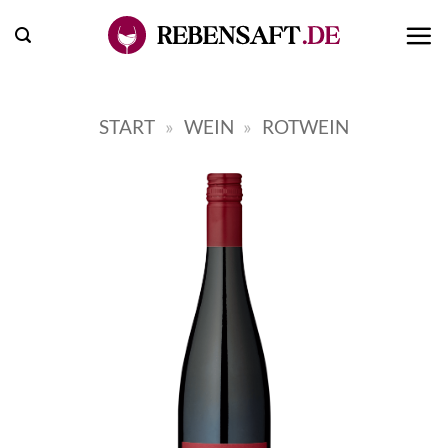
Zum
Inhalt
springen
START
»
WEIN
»
ROTWEIN