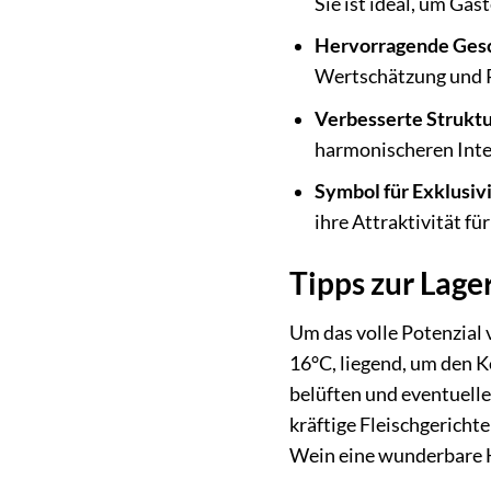
Sie ist ideal, um Gäs
Hervorragende Ges
Wertschätzung und R
Verbesserte Struktu
harmonischeren Inte
Symbol für Exklusivi
ihre Attraktivität f
Tipps zur Lag
Um das volle Potenzial 
16°C, liegend, um den K
belüften und eventuell
kräftige Fleischgericht
Wein eine wunderbare 