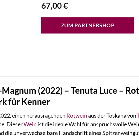
67,00
€
ZUM PARTNERSHOP
L-Magnum (2022) – Tenuta Luce – Rotw
rk für Kenner
2022, einen herausragenden
Rotwein
aus der Toskana von
he. Dieser
Wein
ist die ideale Wahl für anspruchsvolle Wei
d die unverwechselbare Handschrift eines Spitzenweinguts 