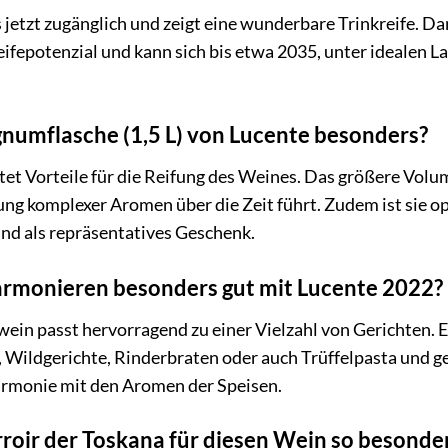
s jetzt zugänglich und zeigt eine wunderbare Trinkreife. D
eifepotenzial und kann sich bis etwa 2035, unter idealen 
numflasche (1,5 L) von Lucente besonders?
et Vorteile für die Reifung des Weines. Das größere Volu
ung komplexer Aromen über die Zeit führt. Zudem ist sie o
nd als repräsentatives Geschenk.
rmonieren besonders gut mit Lucente 2022?
ein passt hervorragend zu einer Vielzahl von Gerichten. E
Wildgerichte, Rinderbraten oder auch Trüffelpasta und ge
armonie mit den Aromen der Speisen.
roir der Toskana für diesen Wein so besonde