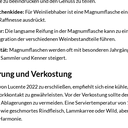
te zu beeindrucken und den Genuss zu teilen.
chenkidee:
Für Weinliebhaber ist eine Magnumflasche ein
affinesse ausdrückt.
r:
Die langsame Reifung in der Magnumflasche kann zu ein
gration der verschiedenen Weinbestandteile führen.
tät:
Magnumflaschen werden oft mit besonderen Jahrgäng
ür Sammler und Kenner steigert.
erung und Verkostung
von Lucente 2022 zu erschließen, empfiehlt sich eine kühl
orkkontakt zu gewährleisten. Vor der Verkostung sollte d
e Ablagerungen zu vermeiden. Eine Serviertemperatur von 
e wie geschmortes Rindfleisch, Lammkarree oder Wild, aber
Harmonie.