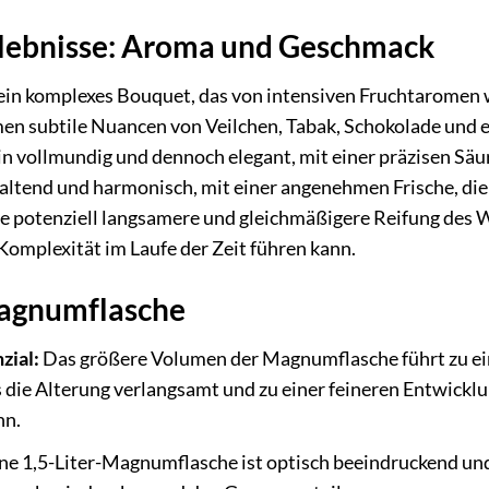
rlebnisse: Aroma und Geschmack
 ein komplexes Bouquet, das von intensiven Fruchtaromen
men subtile Nuancen von Veilchen, Tabak, Schokolade un
in vollmundig und dennoch elegant, mit einer präzisen Säur
haltend und harmonisch, mit einer angenehmen Frische, di
e potenziell langsamere und gleichmäßigere Reifung des W
Komplexität im Laufe der Zeit führen kann.
Magnumflasche
zial:
Das größere Volumen der Magnumflasche führt zu ei
 die Alterung verlangsamt und zu einer feineren Entwick
nn.
ne 1,5-Liter-Magnumflasche ist optisch beeindruckend und 