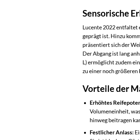
Sensorische E
Lucente 2022 entfaltet
geprägt ist. Hinzu kom
präsentiert sich der We
Der Abgang ist lang an
L) ermöglicht zudem ein
zu einer noch größeren 
Vorteile der 
Erhöhtes Reifepoten
Volumeneinheit, was
hinweg beitragen ka
Festlicher Anlass:
Ei