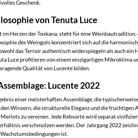
lvolles Geschenk.
ilosophie von Tenuta Luce
t im Herzen der Toskana, steht für eine Weinbautradition, d
losophie des Weinguts konzentriert sich auf die harmonis
sowohl das Terroir authentisch widerspiegeln als auch ei
a Luce profitieren von einem einzigartigen Mikroklima un
sragende Qualität von Lucente bilden.
 Assemblage: Lucente 2022
gebnis einer meisterhaften Assemblage, die typischerweis
den Winzern, die strukturelle Eleganz und die fruchtigen
Merlots zu vereinen. Jede Rebsorte wird separat vinifiziert,
hältnis verschmolzen werden. Der Jahrgang 2022 zeichnet
er Wachstumsbedingungen ist.