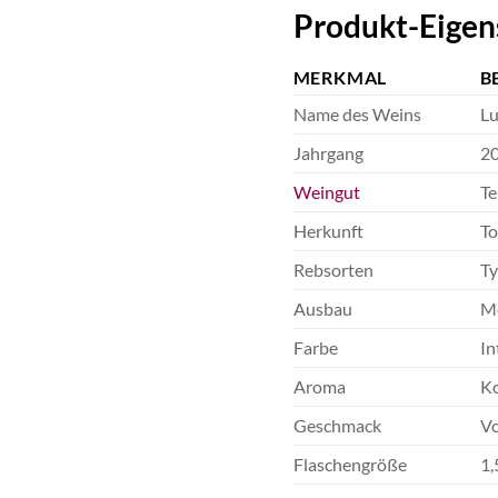
Produkt-Eigen
MERKMAL
B
Name des Weins
Lu
Jahrgang
2
Weingut
Te
Herkunft
To
Rebsorten
Ty
Ausbau
Me
Farbe
In
Aroma
Ko
Geschmack
Vo
Flaschengröße
1,