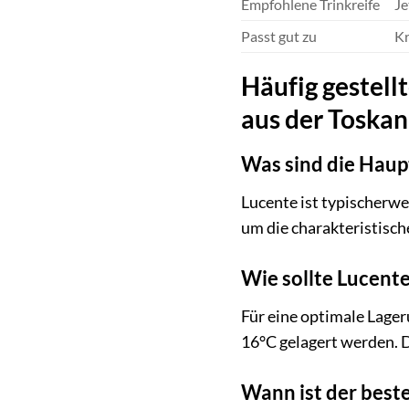
Empfohlene Trinkreife
Je
Passt gut zu
Kr
Häufig gestell
aus der Toskana
Was sind die Haup
Lucente ist typischerwe
um die charakteristisc
Wie sollte Lucent
Für eine optimale Lager
16°C gelagert werden. 
Wann ist der best