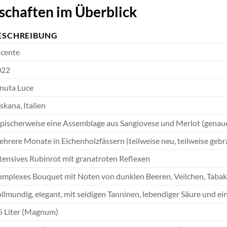
schaften im Überblick
ESCHREIBUNG
cente
022
nuta Luce
skana, Italien
pischerweise eine Assemblage aus Sangiovese und Merlot (gena
hrere Monate in Eichenholzfässern (teilweise neu, teilweise geb
tensives Rubinrot mit granatroten Reflexen
mplexes Bouquet mit Noten von dunklen Beeren, Veilchen, Tabak
llmundig, elegant, mit seidigen Tanninen, lebendiger Säure und 
5 Liter (Magnum)