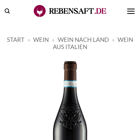
Zum
Inhalt
springen
START
»
WEIN
»
WEIN NACH LAND
»
WEIN
AUS ITALIEN