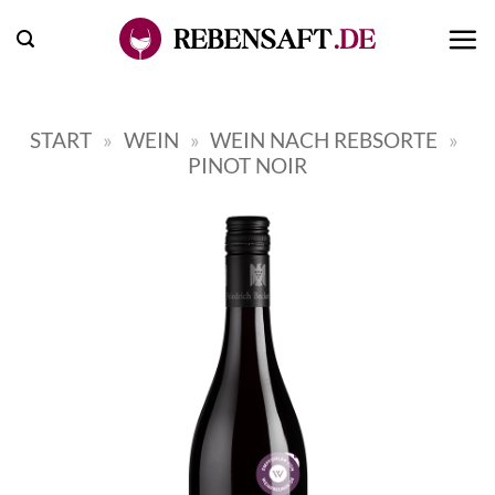
Zum
Inhalt
springen
START
»
WEIN
»
WEIN NACH REBSORTE
»
PINOT NOIR