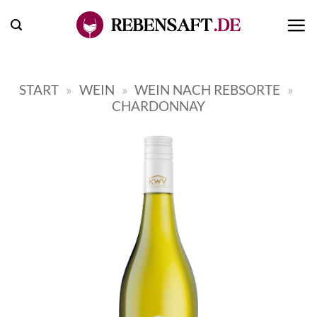
Zum
Inhalt
springen
START
»
WEIN
»
WEIN NACH REBSORTE
»
CHARDONNAY