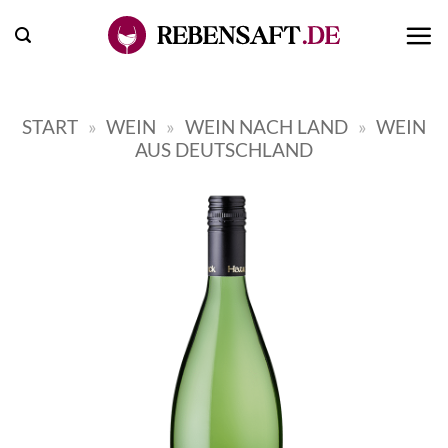
Zum
Inhalt
springen
START
»
WEIN
»
WEIN NACH LAND
»
WEIN
AUS DEUTSCHLAND