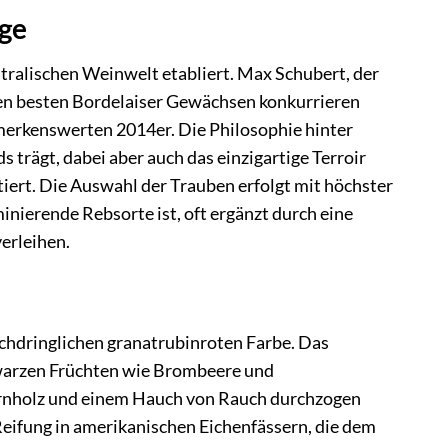
nge
stralischen Weinwelt etabliert. Max Schubert, der
 den besten Bordelaiser Gewächsen konkurrieren
emerkenswerten 2014er. Die Philosophie hinter
s trägt, dabei aber auch das einzigartige Terroir
iert. Die Auswahl der Trauben erfolgt mit höchster
inierende Rebsorte ist, oft ergänzt durch eine
erleihen.
urchdringlichen granatrubinroten Farbe. Das
chwarzen Früchten wie Brombeere und
dernholz und einem Hauch von Rauch durchzogen
Reifung in amerikanischen Eichenfässern, die dem