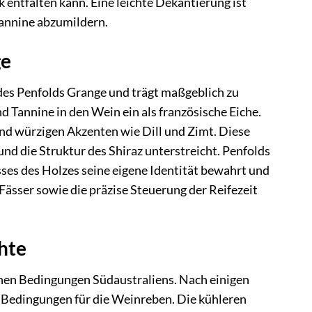
k entfalten kann. Eine leichte Dekantierung ist
Tannine abzumildern.
ge
es Penfolds Grange und trägt maßgeblich zu
 Tannine in den Wein ein als französische Eiche.
nd würzigen Akzenten wie Dill und Zimt. Diese
und die Struktur des Shiraz unterstreicht. Penfolds
usses des Holzes seine eigene Identität bewahrt und
Fässer sowie die präzise Steuerung der Reifezeit
hte
chen Bedingungen Südaustraliens. Nach einigen
 Bedingungen für die Weinreben. Die kühleren