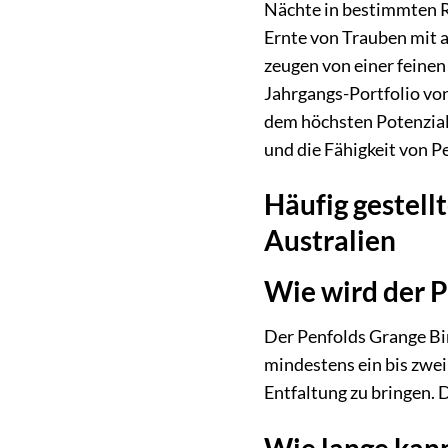
Nächte in bestimmten R
Ernte von Trauben mit a
zeugen von einer feinen
Jahrgangs-Portfolio von
dem höchsten Potenzial 
und die Fähigkeit von P
Häufig gestell
Australien
Wie wird der P
Der Penfolds Grange Bin
mindestens ein bis zwe
Entfaltung zu bringen. 
Wie lange kann