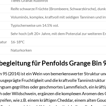
Tiefes Granat Rubinrot
Reife schwarze Früchte (Brombeere, Schwarzkirsche), dunk
Voluminös, komplex, kraftvoll mit seidigen Tanninen und in
Typischerweise um 14.5% vol.
Sehr hoch (oft 20+ Jahre, mit dem Potenzial zur weiteren E
atur
16-18°C
Naturkorken
begleitung für Penfolds Grange Bin 
 95 (2014) ist ein Wein von bemerkenswerter Struktur und 
ausgeprägte Fruchtigkeit und die kraftvolle Tanninstruktu
gsam gegrilltes oder geschmortes Lammfleisch, ein kräftig
h oder Wildschwein, ergänzen die komplexen Aromen des Gr
greifen, wie z.B. einem kräftigen Cheddar, einem alten G