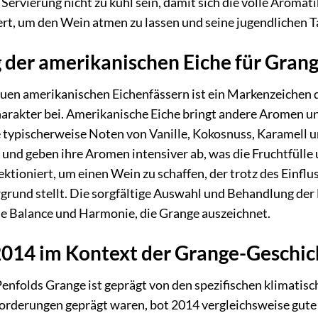
 Servierung nicht zu kühl sein, damit sich die volle Aromati
rt, um den Wein atmen zu lassen und seine jugendlichen 
 der amerikanischen Eiche für Gran
en amerikanischen Eichenfässern ist ein Markenzeichen d
arakter bei. Amerikanische Eiche bringt andere Aromen und
 typischerweise Noten von Vanille, Kokosnuss, Karamell u
 und geben ihre Aromen intensiver ab, was die Fruchtfülle 
ektioniert, um einen Wein zu schaffen, der trotz des Einfl
rgrund stellt. Die sorgfältige Auswahl und Behandlung der 
ie Balance und Harmonie, die Grange auszeichnet.
2014 im Kontext der Grange-Geschic
enfolds Grange ist geprägt von den spezifischen klimatis
forderungen geprägt waren, bot 2014 vergleichsweise gute