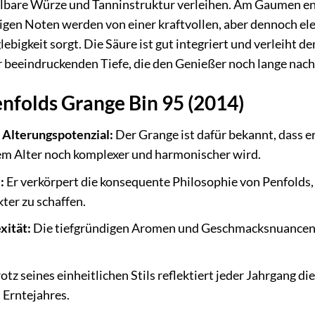
bare Würze und Tanninstruktur verleihen. Am Gaumen ent
igen Noten werden von einer kraftvollen, aber dennoch ele
bigkeit sorgt. Die Säure ist gut integriert und verleiht d
 beeindruckenden Tiefe, die den Genießer noch lange nach 
enfolds Grange Bin 95 (2014)
Alterungspotenzial:
Der Grange ist dafür bekannt, dass e
 Alter noch komplexer und harmonischer wird.
:
Er verkörpert die konsequente Philosophie von Penfolds,
ter zu schaffen.
xität:
Die tiefgründigen Aromen und Geschmacksnuancen bi
otz seines einheitlichen Stils reflektiert jeder Jahrgang d
 Erntejahres.