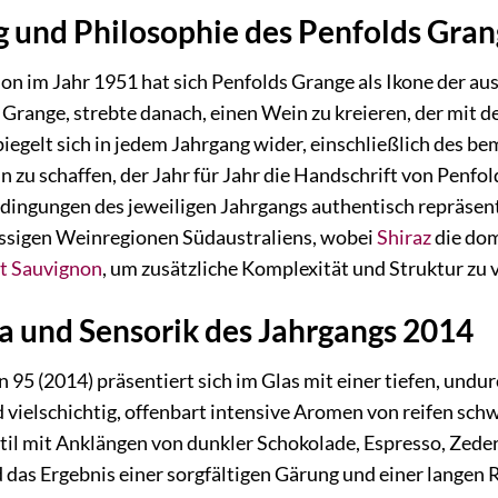
g und Philosophie des Penfolds Gra
ion im Jahr 1951 hat sich Penfolds Grange als Ikone der au
 Grange, strebte danach, einen Wein zu kreieren, der mit
iegelt sich in jedem Jahrgang wider, einschließlich des b
n zu schaffen, der Jahr für Jahr die Handschrift von Penfold
dingungen des jeweiligen Jahrgangs authentisch repräsent
lassigen Weinregionen Südaustraliens, wobei
Shiraz
die dom
t Sauvignon
, um zusätzliche Komplexität und Struktur zu v
a und Sensorik des Jahrgangs 2014
 95 (2014) präsentiert sich im Glas mit einer tiefen, und
d vielschichtig, offenbart intensive Aromen von reifen s
btil mit Anklängen von dunkler Schokolade, Espresso, Ze
 das Ergebnis einer sorgfältigen Gärung und einer langen 