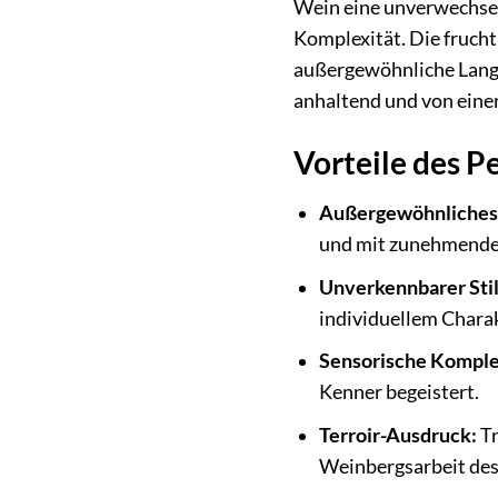
Wein eine unverwechsel
Komplexität. Die frucht
außergewöhnliche Langle
anhaltend und von einer
Vorteile des P
Außergewöhnliches 
und mit zunehmendem
Unverkennbarer Stil
individuellem Charak
Sensorische Komple
Kenner begeistert.
Terroir-Ausdruck:
Tr
Weinbergsarbeit des