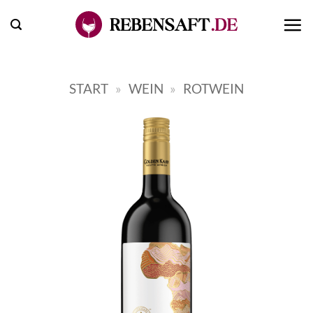
Zum
Inhalt
springen
START
»
WEIN
»
ROTWEIN