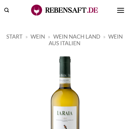
Zum
Inhalt
springen
START
»
WEIN
»
WEIN NACH LAND
»
WEIN
AUS ITALIEN