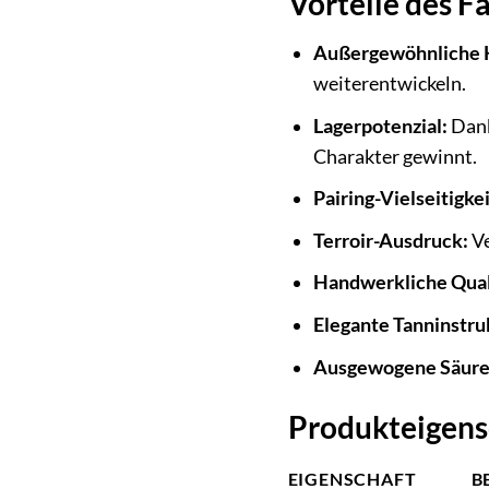
Vorteile des F
Außergewöhnliche 
weiterentwickeln.
Lagerpotenzial:
Dank
Charakter gewinnt.
Pairing-Vielseitigkei
Terroir-Ausdruck:
Ve
Handwerkliche Qual
Elegante Tanninstru
Ausgewogene Säure
Produkteigens
EIGENSCHAFT
B