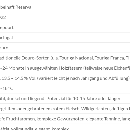
belhaft Reserva
022
epoort
rtugal
ouro
aditionelle Douro-Sorten (u.a. Touriga Nacional, Touriga Franca, Ti
-24 Monate in ausgewählten Holzfässern (teilweise neue Eichenf
. 13,5 – 14,5 % Vol. (variiert leicht je nach Jahrgang und Abfüllung)
-18 °C
hl, dunkel und liegend; Potenzial für 10-15 Jahre oder länger
grilltem oder gebratenem rotem Fleisch, Wildgerichten, deftigen 
efe Fruchtaromen, komplexe Gewürznoten, elegante Tannine, lang
äftig, vollmundig, elegant, komplex