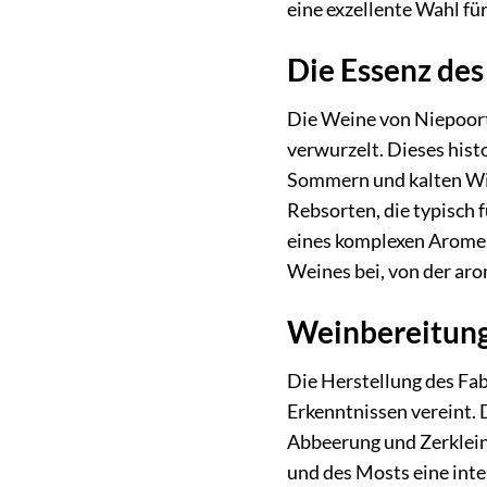
eine exzellente Wahl fü
Die Essenz des
Die Weine von Niepoort,
verwurzelt. Dieses his
Sommern und kalten Win
Rebsorten, die typisch f
eines komplexen Aromenp
Weines bei, von der aro
Weinbereitung
Die Herstellung des Fab
Erkenntnissen vereint. 
Abbeerung und Zerkleine
und des Mosts eine int