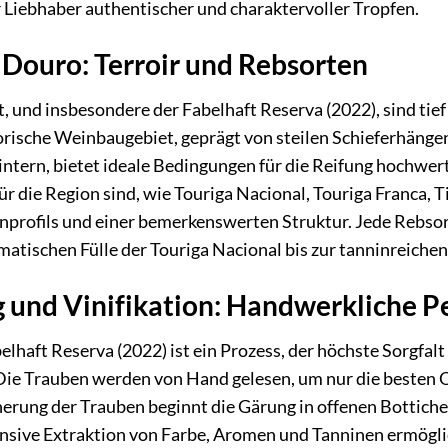
r Liebhaber authentischer und charaktervoller Tropfen.
 Douro: Terroir und Rebsorten
 und insbesondere der Fabelhaft Reserva (2022), sind tief 
torische Weinbaugebiet, geprägt von steilen Schieferhäng
tern, bietet ideale Bedingungen für die Reifung hochwert
ür die Region sind, wie Touriga Nacional, Touriga Franca, 
rofils und einer bemerkenswerten Struktur. Jede Rebsorte
matischen Fülle der Touriga Nacional bis zur tanninreichen 
 und Vinifikation: Handwerkliche P
elhaft Reserva (2022) ist ein Prozess, der höchste Sorgfa
Die Trauben werden von Hand gelesen, um nur die besten 
rung der Trauben beginnt die Gärung in offenen Bottichen
ensive Extraktion von Farbe, Aromen und Tanninen ermögl