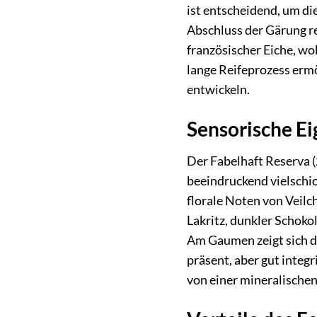
ist entscheidend, um di
Abschluss der Gärung re
französischer Eiche, wo
lange Reifeprozess ermö
entwickeln.
Sensorische Eig
Der Fabelhaft Reserva (
beeindruckend vielschi
florale Noten von Veil
Lakritz, dunkler Schoko
Am Gaumen zeigt sich de
präsent, aber gut integ
von einer mineralischen