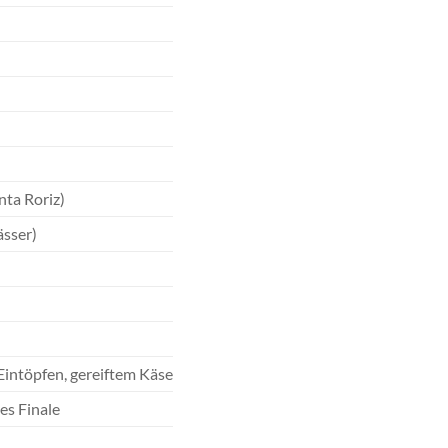
nta Roriz)
ässer)
Eintöpfen, gereiftem Käse
es Finale