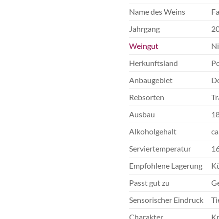
Name des Weins
Fa
Jahrgang
2
Weingut
Ni
Herkunftsland
Po
Anbaugebiet
D
Rebsorten
Tr
Ausbau
18
Alkoholgehalt
ca
Serviertemperatur
16
Empfohlene Lagerung
Kü
Passt gut zu
Ge
Sensorischer Eindruck
Ti
Charakter
Kr