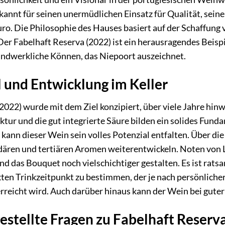
ekannt für seinen unermüdlichen Einsatz für Qualität, sei
ro. Die Philosophie des Hauses basiert auf der Schaffung
Der Fabelhaft Reserva (2022) ist ein herausragendes Beispi
andwerkliche Können, das Niepoort auszeichnet.
 und Entwicklung im Keller
2022) wurde mit dem Ziel konzipiert, über viele Jahre hin
tur und die gut integrierte Säure bilden ein solides Fund
ann dieser Wein sein volles Potenzial entfalten. Über die 
dären und tertiären Aromen weiterentwickeln. Noten von 
 das Bouquet noch vielschichtiger gestalten. Es ist rats
ten Trinkzeitpunkt zu bestimmen, der je nach persönlicher 
erreicht wird. Auch darüber hinaus kann der Wein bei guter
estellte Fragen zu Fabelhaft Reserv