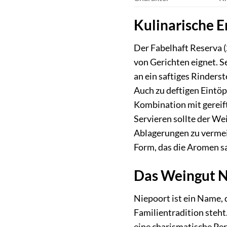
Kulinarische 
Der Fabelhaft Reserva (2
von Gerichten eignet. S
an ein saftiges Rinders
Auch zu deftigen Eintö
Kombination mit gereif
Servieren sollte der W
Ablagerungen zu vermeid
Form, das die Aromen sa
Das Weingut Ni
Niepoort ist ein Name, 
Familientradition steht
eine charismatische Per