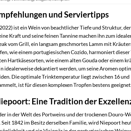
Empfehlungen und Serviertipps
022) ist ein Wein von beachtlicher Tiefe und Struktur, der 
eine Kraft und seine feinen Tannine machen ihn zum idealen
teak vom Grill, ein langsam geschmortes Lamm mit Kräutern
pfen, wie einem portugiesischen Cozido, harmoniert diese
ten Hartkäsesorten, wie einem alten Gouda oder einem krä
ein idealerweise dekantiert werden, um seine Aromen opti
en. Die optimale Trinktemperatur liegt zwischen 16 und 1
mmelt, ist für diesen komplexen Tropfen bestens geeignet
epoort: Eine Tradition der Exzellen
der in der Welt des Portweins und der trockenen Douro-We
. Seit 1842 im Besitz derselben Familie, wird Niepoort heu
sönlichkeit und ein Visionär in der portugiesischen Wein