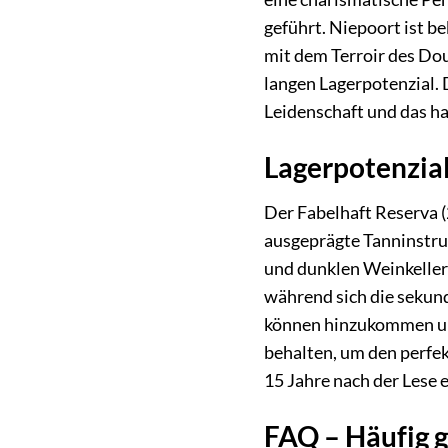
geführt. Niepoort ist b
mit dem Terroir des Dou
langen Lagerpotenzial. 
Leidenschaft und das h
Lagerpotenzial
Der Fabelhaft Reserva (
ausgeprägte Tanninstruk
und dunklen Weinkeller k
während sich die sekun
können hinzukommen und
behalten, um den perfek
15 Jahre nach der Lese 
FAQ – Häufig g