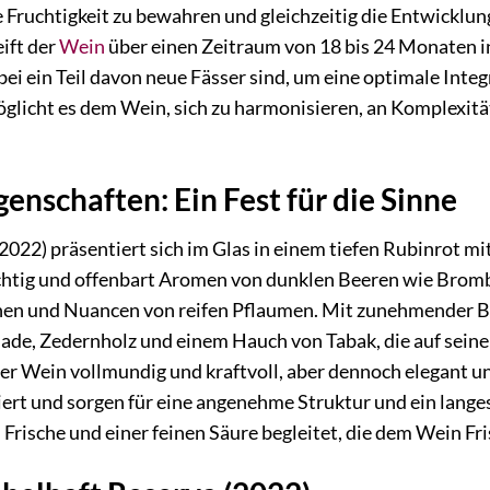
e Fruchtigkeit zu bewahren und gleichzeitig die Entwickl
ift der
Wein
über einen Zeitraum von 18 bis 24 Monaten i
bei ein Teil davon neue Fässer sind, um eine optimale Inte
glicht es dem Wein, sich zu harmonisieren, an Komplexität
enschaften: Ein Fest für die Sinne
2022) präsentiert sich im Glas in einem tiefen Rubinrot mi
chtig und offenbart Aromen von dunklen Beeren wie Bromb
chen und Nuancen von reifen Pflaumen. Mit zunehmender Be
lade, Zedernholz und einem Hauch von Tabak, die auf sein
r Wein vollmundig und kraftvoll, aber dennoch elegant und
riert und sorgen für eine angenehme Struktur und ein lang
 Frische und einer feinen Säure begleitet, die dem Wein Fr