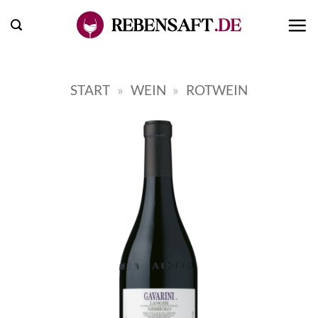
Zum
Inhalt
springen
START
»
WEIN
»
ROTWEIN