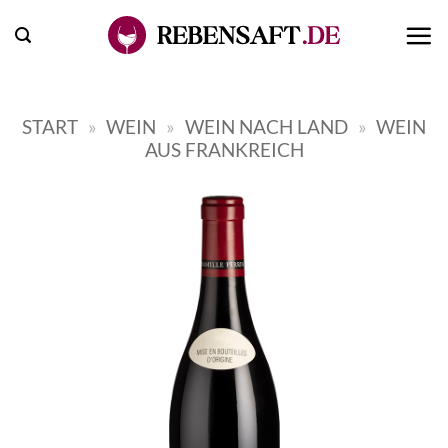
Zum
Inhalt
springen
START
»
WEIN
»
WEIN NACH LAND
»
WEIN
AUS FRANKREICH