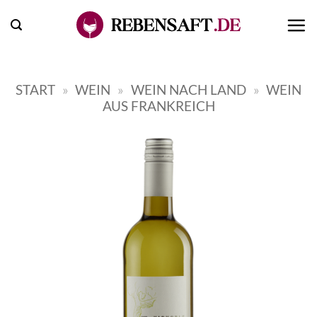
Zum
Inhalt
springen
START
»
WEIN
»
WEIN NACH LAND
»
WEIN
AUS FRANKREICH