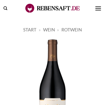
Zum
Inhalt
springen
START
»
WEIN
»
ROTWEIN