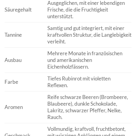
Ausgeglichen, mit einer lebendigen
Säuregehalt
Frische, die die Fruchtigkeit
unterstützt.
Samtig und gut integriert, mit einer
Tannine
kraftvollen Struktur, die Langlebigkeit
verleiht.
Mehrere Monate in französischen
Ausbau
und amerikanischen
Eichenholzfässern.
Tiefes Rubinrot mit violetten
Farbe
Reflexen.
Reife schwarze Beeren (Brombeere,
Blaubeere), dunkle Schokolade,
Aromen
Lakritz, schwarzer Pfeffer, Nelke,
Rauch.
Vollmundig, kraftvoll, fruchtbetont,
Geschmack
mit würzigen Anklängen und einem