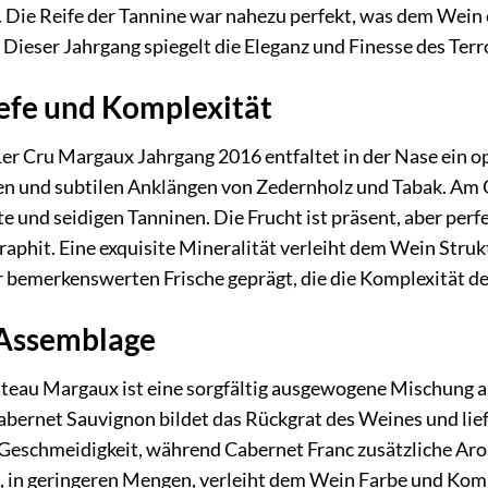
 Die Reife der Tannine war nahezu perfekt, was dem Wein 
 Dieser Jahrgang spiegelt die Eleganz und Finesse des Terro
efe und Komplexität
r Cru Margaux Jahrgang 2016 entfaltet in der Nase ein o
en und subtilen Anklängen von Zedernholz und Tabak. Am 
und seidigen Tanninen. Die Frucht ist präsent, aber perf
phit. Eine exquisite Mineralität verleiht dem Wein Strukt
 bemerkenswerten Frische geprägt, die die Komplexität de
 Assemblage
teau Margaux ist eine sorgfältig ausgewogene Mischung 
abernet Sauvignon bildet das Rückgrat des Weines und liefe
d Geschmeidigkeit, während Cabernet Franc zusätzliche Ar
t, in geringeren Mengen, verleiht dem Wein Farbe und Kom