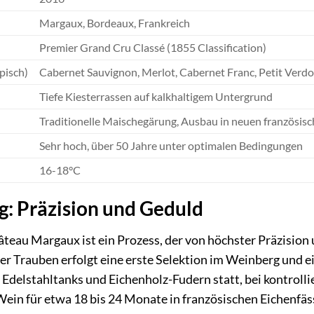
Margaux, Bordeaux, Frankreich
Premier Grand Cru Classé (1855 Classification)
pisch)
Cabernet Sauvignon, Merlot, Cabernet Franc, Petit Verdo
Tiefe Kiesterrassen auf kalkhaltigem Untergrund
Traditionelle Maischegärung, Ausbau in neuen französis
Sehr hoch, über 50 Jahre unter optimalen Bedingungen
16-18°C
g: Präzision und Geduld
teau Margaux ist ein Prozess, der von höchster Präzision 
er Trauben erfolgt eine erste Selektion im Weinberg und e
 Edelstahltanks und Eichenholz-Fudern statt, bei kontrol
Wein für etwa 18 bis 24 Monate in französischen Eichenfäss