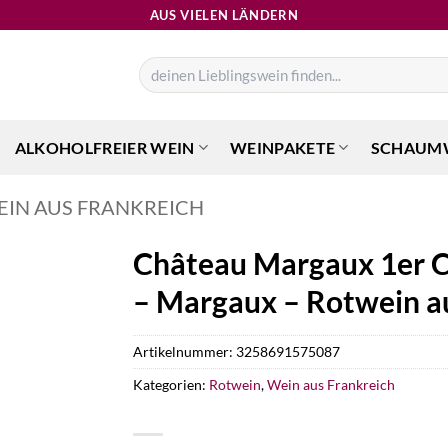
AUS VIELEN LÄNDERN
Suchen
nach:
ALKOHOLFREIER WEIN
WEINPAKETE
SCHAUM
EIN AUS FRANKREICH
Château Margaux 1er C
– Margaux – Rotwein a
Artikelnummer:
3258691575087
Kategorien:
Rotwein
,
Wein aus Frankreich