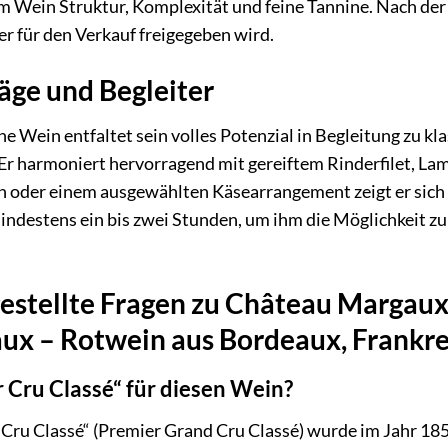
m Wein Struktur, Komplexität und feine Tannine. Nach der 
er für den Verkauf freigegeben wird.
äge und Begleiter
 Wein entfaltet sein volles Potenzial in Begleitung zu kl
 Er harmoniert hervorragend mit gereiftem Rinderfilet, L
n oder einem ausgewählten Käsearrangement zeigt er sich 
indestens ein bis zwei Stunden, um ihm die Möglichkeit z
gestellte Fragen zu Château Margau
ux – Rotwein aus Bordeaux, Frankre
 Cru Classé“ für diesen Wein?
r Cru Classé“ (Premier Grand Cru Classé) wurde im Jahr 1