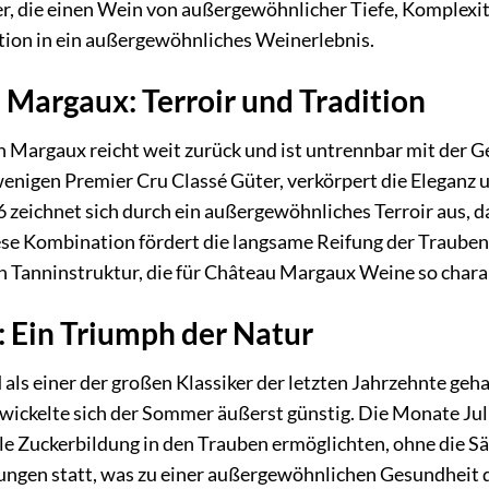
, die einen Wein von außergewöhnlicher Tiefe, Komplexitä
ition in ein außergewöhnliches Weinerlebnis.
 Margaux: Terroir und Tradition
n Margaux reicht weit zurück und ist untrennbar mit der 
wenigen Premier Cru Classé Güter, verkörpert die Eleganz 
 zeichnet sich durch ein außergewöhnliches Terroir aus, d
iese Kombination fördert die langsame Reifung der Traube
 Tanninstruktur, die für Château Margaux Weine so charakt
 Ein Triumph der Natur
als einer der großen Klassiker der letzten Jahrzehnte geh
wickelte sich der Sommer äußerst günstig. Die Monate Ju
le Zuckerbildung in den Trauben ermöglichten, ohne die Sä
ungen statt, was zu einer außergewöhnlichen Gesundheit 