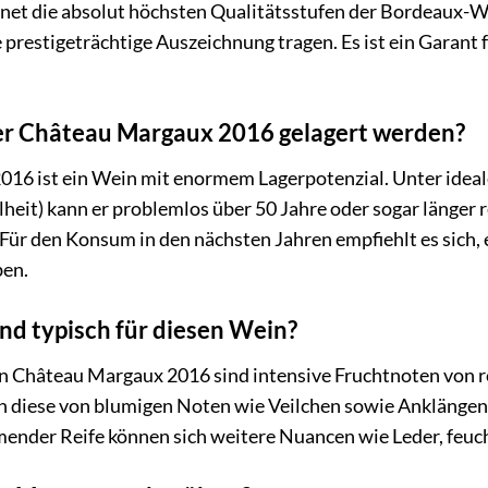
chnet die absolut höchsten Qualitätsstufen der Bordeaux
e prestigeträchtige Auszeichnung tragen. Es ist ein Garant
der Château Margaux 2016 gelagert werden?
16 ist ein Wein mit enormem Lagerpotenzial. Unter idea
lheit) kann er problemlos über 50 Jahre oder sogar länger 
ür den Konsum in den nächsten Jahren empfiehlt es sich, e
ben.
d typisch für diesen Wein?
n Château Margaux 2016 sind intensive Fruchtnoten von 
n diese von blumigen Noten wie Veilchen sowie Anklängen 
mender Reife können sich weitere Nuancen wie Leder, feuc