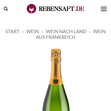
Zum
Inhalt
springen
START
»
WEIN
»
WEIN NACH LAND
»
WEIN
AUS FRANKREICH