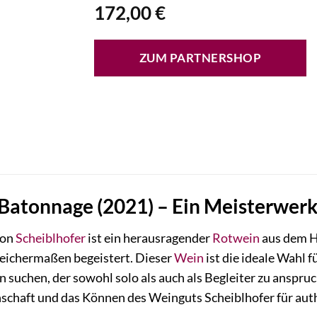
172,00
€
ZUM PARTNERSHOP
 Batonnage (2021) – Ein Meisterwer
von
Scheiblhofer
ist ein herausragender
Rotwein
aus dem H
eichermaßen begeistert. Dieser
Wein
ist die ideale Wahl f
 suchen, der sowohl solo als auch als Begleiter zu anspruc
nschaft und das Können des Weinguts Scheiblhofer für aut