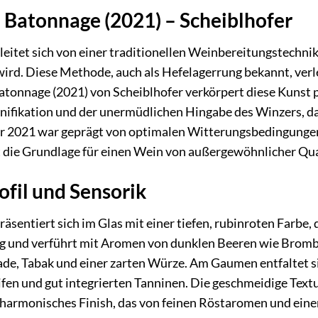
 Batonnage (2021) – Scheiblhofer
itet sich von einer traditionellen Weinbereitungstechnik
ird. Diese Methode, auch als Hefelagerrung bekannt, ver
tonnage (2021) von Scheiblhofer verkörpert diese Kunst per
inifikation und der unermüdlichen Hingabe des Winzers, da
r 2021 war geprägt von optimalen Witterungsbedingungen, 
 die Grundlage für einen Wein von außergewöhnlicher Qual
fil und Sensorik
sentiert sich im Glas mit einer tiefen, rubinroten Farbe, d
tig und verführt mit Aromen von dunklen Beeren wie Bromb
e, Tabak und einer zarten Würze. Am Gaumen entfaltet sic
ifen und gut integrierten Tanninen. Die geschmeidige Text
d harmonisches Finish, das von feinen Röstaromen und einer