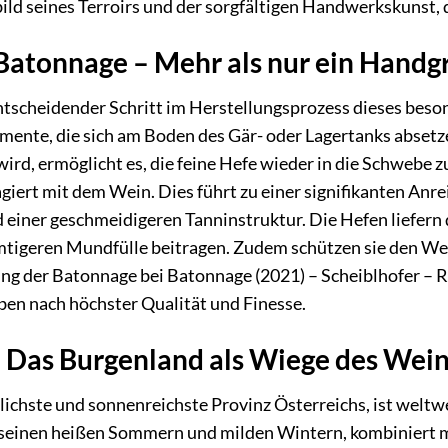
bild seines Terroirs und der sorgfältigen Handwerkskunst, d
Batonnage – Mehr als nur ein Handgr
entscheidender Schritt im Herstellungsprozess dieses bes
mente, die sich am Boden des Gär- oder Lagertanks absetz
wird, ermöglicht es, die feine Hefe wieder in die Schwebe 
ragiert mit dem Wein. Dies führt zu einer signifikanten A
 einer geschmeidigeren Tanninstruktur. Die Hefen liefern 
tigeren Mundfülle beitragen. Zudem schützen sie den Wein
ng der Batonnage bei Batonnage (2021) – Scheiblhofer – R
eben nach höchster Qualität und Finesse.
– Das Burgenland als Wiege des Wei
lichste und sonnenreichste Provinz Österreichs, ist weltw
seinen heißen Sommern und milden Wintern, kombiniert mi