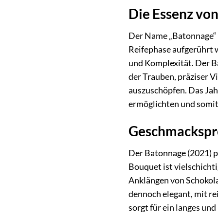
Die Essenz von
Der Name „Batonnage“ le
Reifephase aufgerührt w
und Komplexität. Der Ba
der Trauben, präziser V
auszuschöpfen. Das Jah
ermöglichten und somit
Geschmackspro
Der Batonnage (2021) prä
Bouquet ist vielschich
Anklängen von Schokolad
dennoch elegant, mit re
sorgt für ein langes un