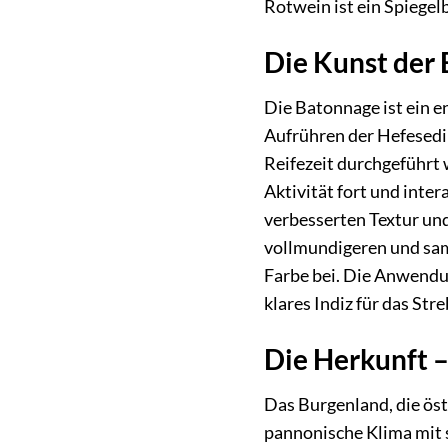
Rotwein ist ein Spiegel
Die Kunst der 
Die Batonnage ist ein 
Aufrühren der Hefesedi
Reifezeit durchgeführt 
Aktivität fort und inte
verbesserten Textur und
vollmundigeren und sam
Farbe bei. Die Anwendu
klares Indiz für das Str
Die Herkunft 
Das Burgenland, die öst
pannonische Klima mit 