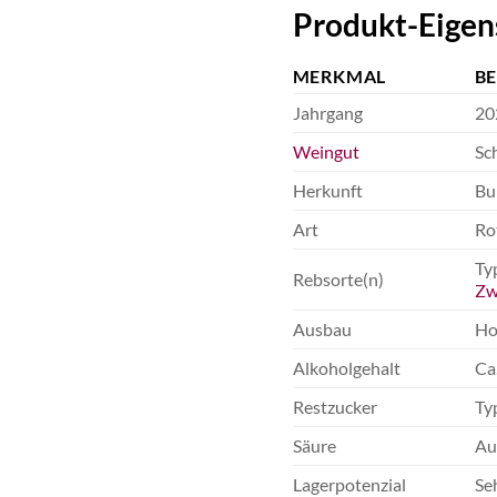
Produkt-Eigen
MERKMAL
B
Jahrgang
20
Weingut
Sc
Herkunft
Bu
Art
Ro
Ty
Rebsorte(n)
Zw
Ausbau
Ho
Alkoholgehalt
Ca
Restzucker
Ty
Säure
Aus
Lagerpotenzial
Seh