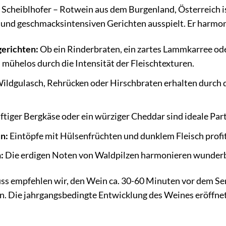
Scheiblhofer – Rotwein aus dem Burgenland, Österreich ist 
 und geschmacksintensiven Gerichten ausspielt. Er harmoni
gerichten:
Ob ein Rinderbraten, ein zartes Lammkarree oder
mühelos durch die Intensität der Fleischtexturen.
ildgulasch, Rehrücken oder Hirschbraten erhalten durch d
ftiger Bergkäse oder ein würziger Cheddar sind ideale Par
n:
Eintöpfe mit Hülsenfrüchten und dunklem Fleisch profi
:
Die erdigen Noten von Waldpilzen harmonieren wunderb
ss empfehlen wir, den Wein ca. 30-60 Minuten vor dem Ser
n. Die jahrgangsbedingte Entwicklung des Weines eröffnet