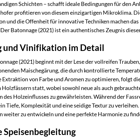
andigen Schichten – schafft ideale Bedingungen für den A
ofer profitieren von diesem einzigartigen Mikroklima. Die 
ion und die Offenheit für innovative Techniken machen da
Der Batonnage (2021) ist ein authentisches Zeugnis diese
und Vinifikation im Detail
tonnage (2021) beginnt mit der Lese der vollreifen Trauben,
onenden Maischegärung, die durch kontrollierte Tempera
 Extraktion von Farbe und Aromen zu optimieren, folgt die 
n Holzfässern statt, wobei sowohl neue als auch gebrauch
n des Holzeinflusses zu gewährleisten. Während der Fassr
Tiefe, Komplexität und eine seidige Textur zu verleihen.
weiter zu entwickeln und eine perfekte Harmonie zu finden
 Speisenbegleitung