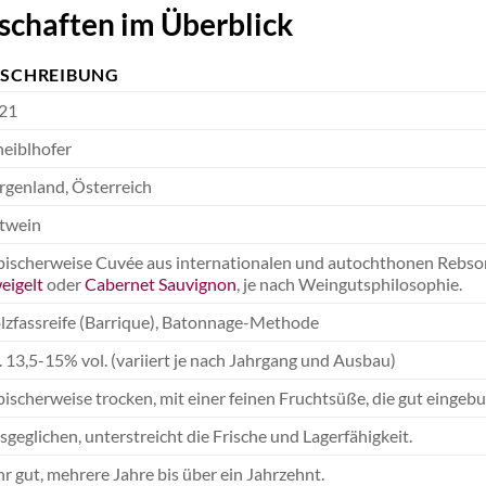
schaften im Überblick
ESCHREIBUNG
21
heiblhofer
rgenland, Österreich
twein
pischerweise Cuvée aus internationalen und autochthonen Rebsor
eigelt
oder
Cabernet Sauvignon
, je nach Weingutsphilosophie.
lzfassreife (Barrique), Batonnage-Methode
. 13,5-15% vol. (variiert je nach Jahrgang und Ausbau)
pischerweise trocken, mit einer feinen Fruchtsüße, die gut eingebu
geglichen, unterstreicht die Frische und Lagerfähigkeit.
r gut, mehrere Jahre bis über ein Jahrzehnt.