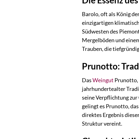
Die Essenz des
Barolo, oft als König 
einzigartigen klimatis
Südwesten des Piemonts 
Mergelböden und einem 
Trauben, die tiefgründ
Prunotto: Trad
Das
Weingut
Prunotto, 
jahrhundertealter Trad
seine Verpflichtung zur 
gelingt es Prunotto, da
direktes Ergebnis diese
Struktur vereint.