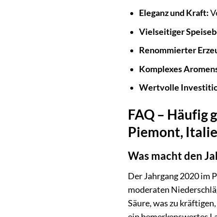
Eleganz und Kraft:
Ve
Vielseitiger Speiseb
Renommierter Erzeu
Komplexes Aromen
Wertvolle Investiti
FAQ – Häufig g
Piemont, Itali
Was macht den Jah
Der Jahrgang 2020 im P
moderaten Niederschläge
Säure, was zu kräftigen
ein bemerkenswertes La