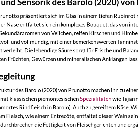
 und Sensorik des Barolo (2020) von
runotto präsentiert sich im Glas in einem tiefen Rubinrot m
der Nase entfaltet sich ein komplexes Bouquet, das von in
. Sekundäraromen von Veilchen, reifen Kirschen und Himbe
ftvoll und vollmundig, mit einer bemerkenswerten Tanninstr
it verleiht. Die lebendige Säure sorgt für Frische und Bal
oten Früchten, Gewürzen und mineralischen Anklängen las
egleitung
uktur des Barolo (2020) von Prunotto machen ihn zu einem
t mit klassischen piemontesischen
Spezialitäten
wie Tajarin
hmortes Rindfleisch in Barolo). Auch zu gereiftem Käse, 
m Fleisch, wie einem Entrecôte, entfaltet dieser Wein sein
 durchbrechen die Fettigkeit von Fleischgerichten und erg