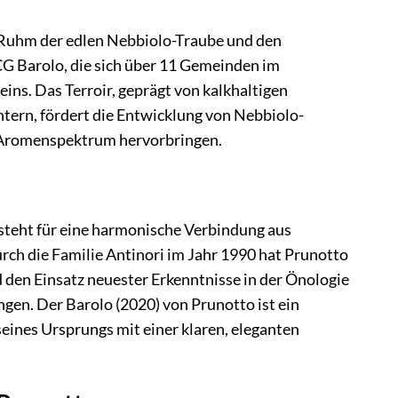
n Ruhm der edlen Nebbiolo-Traube und den
G Barolo, die sich über 11 Gemeinden im
ns. Das Terroir, geprägt von kalkhaltigen
ern, fördert die Entwicklung von Nebbiolo-
s Aromenspektrum hervorbringen.
steht für eine harmonische Verbindung aus
ch die Familie Antinori im Jahr 1990 hat Prunotto
nd den Einsatz neuester Erkenntnisse in der Önologie
ngen. Der Barolo (2020) von Prunotto ist ein
seines Ursprungs mit einer klaren, eleganten