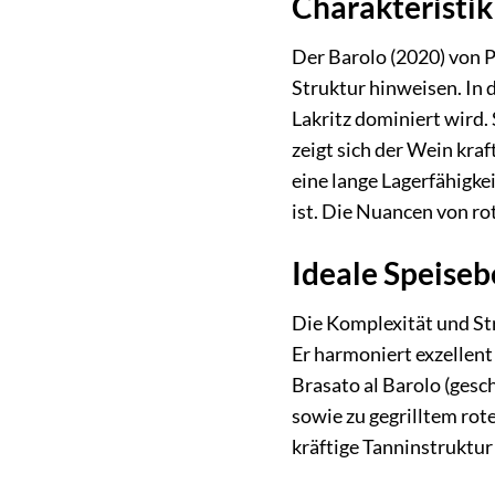
Charakteristik
Der Barolo (2020) von P
Struktur hinweisen. In 
Lakritz dominiert wird
zeigt sich der Wein kra
eine lange Lagerfähigke
ist. Die Nuancen von r
Ideale Speiseb
Die Komplexität und Str
Er harmoniert exzellen
Brasato al Barolo (gesc
sowie zu gegrilltem rote
kräftige Tanninstruktur