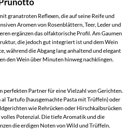
 Prunotto
it granatroten Reflexen, die auf seine Reife und
tensiven Aromen von Rosenblättern, Teer, Leder und
eren ergänzen das olfaktorische Profil. Am Gaumen
uktur, die jedoch gut integriert ist und dem Wein
ance, während die Abgang lang anhaltend und elegant
sen den Wein über Minuten hinweg nachklingen.
 perfekten Partner für eine Vielzahl von Gerichten.
 al Tartufo (hausgemachte Pasta mit Trüffeln) oder
Wildgerichten wie Rehrücken oder Hirschkalbsrücken
 volles Potenzial. Die tiefe Aromatik und die
änzen die erdigen Noten von Wild und Trüffeln.