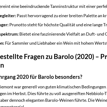
reint eine beeindruckende Tanninstruktur mit einer perf
egleiter:
Passt hervorragend zu einer breiten Palette an kr
ger:
Prunotto steht für höchste Qualität und eine lange T
spektrum:
Bietet eine faszinierende Vielfalt an Duft- und 
on:
Für Sammler und Liebhaber ein Wein mit hohem Wertst
estellte Fragen zu Barolo (2020) – 
en
rgang 2020 für Barolo besonders?
iemont war generell von guten klimatischen Bedingunge
n im Herbst. Dies führte zu voll ausgereiften Nebbiolo-T
, aber dennoch eleganten Barolo-Weinen führte. Die Weine 
gerpotenzial.