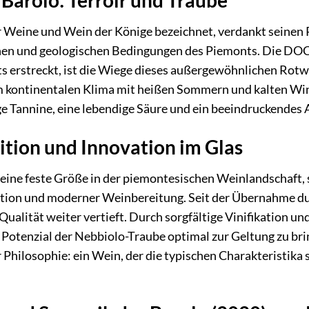
 Barolo: Terroir und Traube
der Weine und Wein der Könige bezeichnet, verdankt seine
chen und geologischen Bedingungen des Piemonts. Die DOC
erstreckt, ist die Wiege dieses außergewöhnlichen Rotwei
kontinentalen Klima mit heißen Sommern und kalten Wint
ige Tannine, eine lebendige Säure und ein beeindruckende
ition und Innovation im Glas
eine feste Größe in der piemontesischen Weinlandschaft, 
ition und moderner Weinbereitung. Seit der Übernahme dur
Qualität weiter vertieft. Durch sorgfältige Vinifikation u
s Potenzial der Nebbiolo-Traube optimal zur Geltung zu bri
r Philosophie: ein Wein, der die typischen Charakteristika 