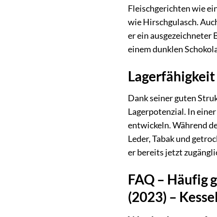
Fleischgerichten wie e
wie Hirschgulasch. Auch
er ein ausgezeichneter 
einem dunklen Schokola
Lagerfähigkeit
Dank seiner guten Stru
Lagerpotenzial. In eine
entwickeln. Während de
Leder, Tabak und getroc
er bereits jetzt zugäng
FAQ – Häufig g
(2023) – Kesse