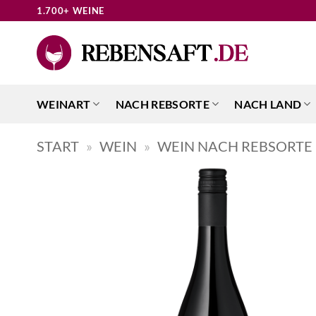
Zum
1.700+ WEINE
Inhalt
springen
WEINART
NACH REBSORTE
NACH LAND
START
»
WEIN
»
WEIN NACH REBSORTE