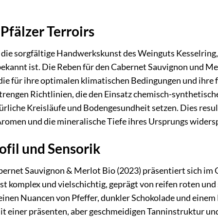
Pfälzer Terroirs
die sorgfältige Handwerkskunst des Weinguts Kesselring, d
ekannt ist. Die Reben für den Cabernet Sauvignon und M
, die für ihre optimalen klimatischen Bedingungen und ihre
trengen Richtlinien, die den Einsatz chemisch-synthetisc
ürliche Kreisläufe und Bodengesundheit setzen. Dies resul
Aromen und die mineralische Tiefe ihres Ursprungs widers
fil und Sensorik
rnet Sauvignon & Merlot Bio (2023) präsentiert sich im Gl
st komplex und vielschichtig, geprägt von reifen roten u
 feinen Nuancen von Pfeffer, dunkler Schokolade und eine
it einer präsenten, aber geschmeidigen Tanninstruktur und 