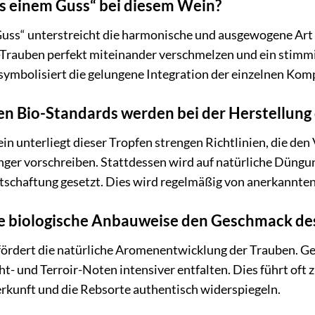
s einem Guss“ bei diesem Wein?
ss“ unterstreicht die harmonische und ausgewogene Art d
Trauben perfekt miteinander verschmelzen und ein stimmi
 symbolisiert die gelungene Integration der einzelnen K
en Bio-Standards werden bei der Herstellung
ein unterliegt dieser Tropfen strengen Richtlinien, die den
er vorschreiben. Stattdessen wird auf natürliche Düngung
chaftung gesetzt. Dies wird regelmäßig von anerkannten 
ie biologische Anbauweise den Geschmack de
fördert die natürliche Aromenentwicklung der Trauben. 
ht- und Terroir-Noten intensiver entfalten. Dies führt oft
rkunft und die Rebsorte authentisch widerspiegeln.