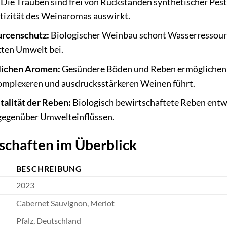
Die Trauben sind frei von Rückständen synthetischer Pestiz
tizität des Weinaromas auswirkt.
urcenschutz:
Biologischer Weinbau schont Wasserressourcen
kten Umwelt bei.
lichen Aromen:
Gesündere Böden und Reben ermöglichen de
komplexeren und ausdrucksstärkeren Weinen führt.
talität der Reben:
Biologisch bewirtschaftete Reben entwi
gegenüber Umwelteinflüssen.
schaften im Überblick
BESCHREIBUNG
2023
Cabernet Sauvignon, Merlot
Pfalz, Deutschland