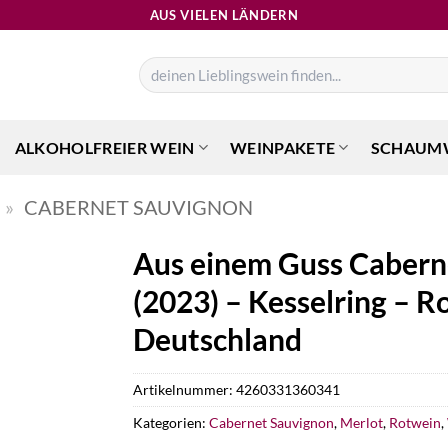
AUS VIELEN LÄNDERN
Suchen
nach:
ALKOHOLFREIER WEIN
WEINPAKETE
SCHAUM
»
CABERNET SAUVIGNON
Aus einem Guss Cabern
(2023) – Kesselring – R
Deutschland
Artikelnummer:
4260331360341
Kategorien:
Cabernet Sauvignon
,
Merlot
,
Rotwein
,