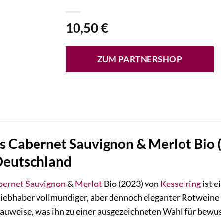
10,50
€
ZUM PARTNERSHOP
 Cabernet Sauvignon & Merlot Bio (
 Deutschland
bernet Sauvignon
&
Merlot
Bio (2023) von
Kesselring
ist e
ür Liebhaber vollmundiger, aber dennoch eleganter Rotweine 
auweise, was ihn zu einer ausgezeichneten Wahl für bewus