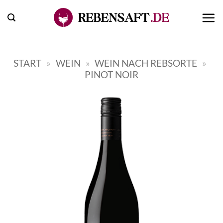
Zum
Inhalt
springen
START
»
WEIN
»
WEIN NACH REBSORTE
»
PINOT NOIR