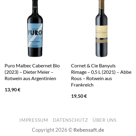
Puro Malbec Cabernet Bio
Cornet & Cie Banyuls
(2023) – Dieter Meier –
Rimage – 0,5 L (2021) – Abbe
Rotwein aus Argentinien
Rous – Rotwein aus
Frankreich
13,90
€
19,50
€
IMPRESSUM
DATENSCHUTZ
ÜBER UNS
Copyright 2026 ©
Rebensaft.de