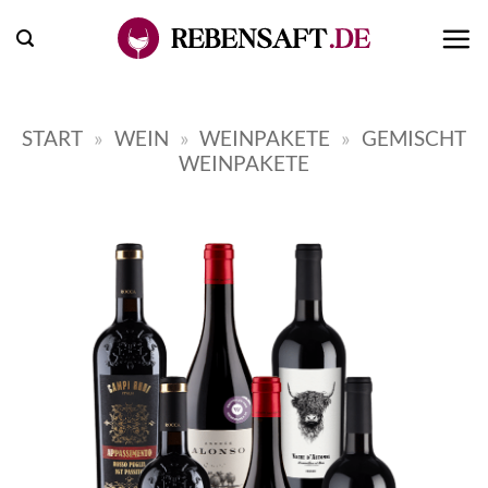
Zum
Inhalt
springen
START
»
WEIN
»
WEINPAKETE
»
GEMISCHT
WEINPAKETE